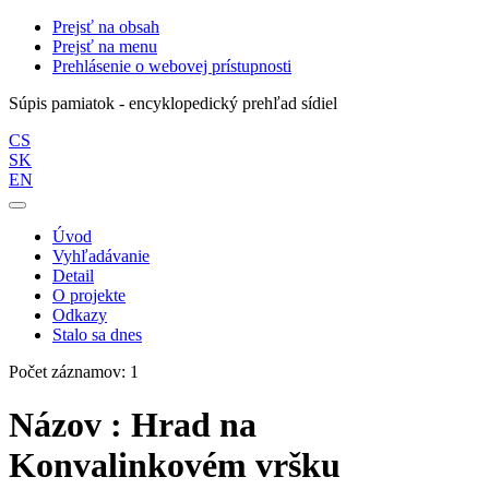
Prejsť na obsah
Prejsť na menu
Prehlásenie o webovej prístupnosti
Súpis pamiatok - encyklopedický prehľad sídiel
CS
SK
EN
Úvod
Vyhľadávanie
Detail
O projekte
Odkazy
Stalo sa dnes
Počet záznamov: 1
Názov : Hrad na
Konvalinkovém vršku