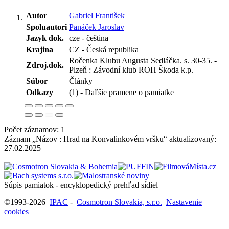
Autor
Gabriel František
Spoluautori
Panáček Jaroslav
Jazyk dok.
cze - čeština
Krajina
CZ - Česká republika
Ročenka Klubu Augusta Sedláčka. s. 30-35. -
Zdroj.dok.
Plzeň : Závodní klub ROH Škoda k.p.
Súbor
Články
Odkazy
(1) - Daľšie pramene o pamiatke
Počet záznamov: 1
Záznam „Názov : Hrad na Konvalinkovém vršku“ aktualizovaný:
27.02.2025
Súpis pamiatok - encyklopedický prehľad sídiel
©1993-2026
IPAC
-
Cosmotron Slovakia, s.r.o.
Nastavenie
cookies