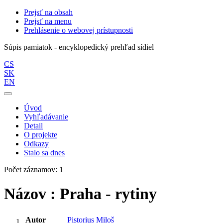
Prejsť na obsah
Prejsť na menu
Prehlásenie o webovej prístupnosti
Súpis pamiatok - encyklopedický prehľad sídiel
CS
SK
EN
Úvod
Vyhľadávanie
Detail
O projekte
Odkazy
Stalo sa dnes
Počet záznamov: 1
Názov : Praha - rytiny
Autor
Pistorius Miloš