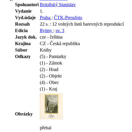
Spoluautori
Boloňský Stanislav
Vydanie
1.
Vyd.údaje
Praha
:
ČTK-Pressfoto
Rozsah
22 s. : 12 volných listů barevných reprodukcí
Edícia
Rytiny
:
sv. 3
Jazyk dok.
cze - čeština
Krajina
CZ - Česká republika
Súbor
Knihy
Odkazy
(5) - Pamiatky
(1) - Zámok
(2) - Hrad
(2) - Objekt
(4) - Obec
(1) - Kraj
Obrázky
přebal