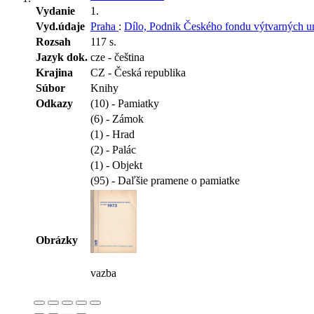
Vydanie
1.
Vyd.údaje
Praha
:
Dílo, Podnik Českého fondu výtvarných 
Rozsah
117 s.
Jazyk dok.
cze - čeština
Krajina
CZ - Česká republika
Súbor
Knihy
Odkazy
(10) - Pamiatky
(6) - Zámok
(1) - Hrad
(2) - Palác
(1) - Objekt
(95) - Daľšie pramene o pamiatke
Obrázky
vazba