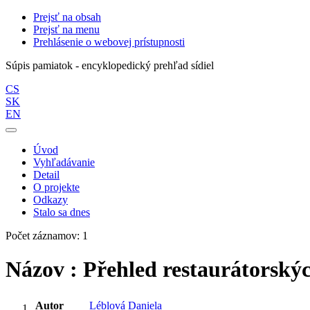
Prejsť na obsah
Prejsť na menu
Prehlásenie o webovej prístupnosti
Súpis pamiatok - encyklopedický prehľad sídiel
CS
SK
EN
Úvod
Vyhľadávanie
Detail
O projekte
Odkazy
Stalo sa dnes
Počet záznamov: 1
Názov : Přehled restaurátorskýc
Autor
Léblová Daniela