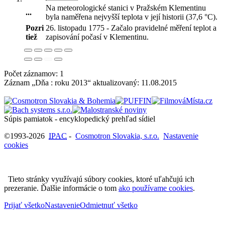
Na meteorologické stanici v Pražském Klementinu
...
byla naměřena nejvyšší teplota v její historii (37,6 °C)
.
Pozri
26. listopadu 1775 - Začalo pravidelné měření teplot a
tiež
zapisování počasí v Klementinu.
Počet záznamov: 1
Záznam „Dňa : roku 2013“ aktualizovaný:
11.08.2015
Súpis pamiatok - encyklopedický prehľad sídiel
©1993-2026
IPAC
-
Cosmotron Slovakia, s.r.o.
Nastavenie
cookies
Tieto stránky využívajú súbory cookies, ktoré uľahčujú ich
prezeranie. Ďalšie informácie o tom
ako používame cookies
.
Prijať všetko
Nastavenie
Odmietnuť všetko