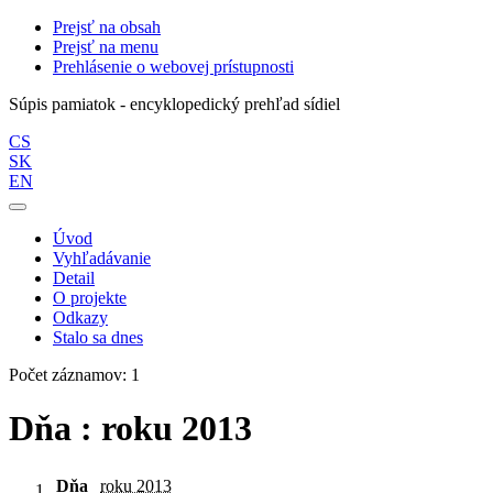
Prejsť na obsah
Prejsť na menu
Prehlásenie o webovej prístupnosti
Súpis pamiatok - encyklopedický prehľad sídiel
CS
SK
EN
Úvod
Vyhľadávanie
Detail
O projekte
Odkazy
Stalo sa dnes
Počet záznamov: 1
Dňa : roku 2013
Dňa
roku 2013