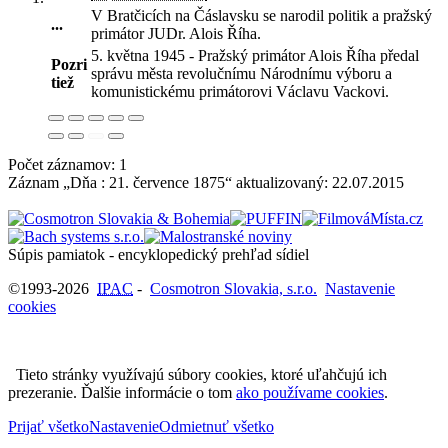
V Bratčicích na Čáslavsku se narodil politik a pražský
...
primátor JUDr. Alois Říha
.
5. května 1945 - Pražský primátor Alois Říha předal
Pozri
správu města revolučnímu Národnímu výboru a
tiež
komunistickému primátorovi Václavu Vackovi.
Počet záznamov: 1
Záznam „Dňa : 21. července 1875“ aktualizovaný:
22.07.2015
Súpis pamiatok - encyklopedický prehľad sídiel
©1993-2026
IPAC
-
Cosmotron Slovakia, s.r.o.
Nastavenie
cookies
Tieto stránky využívajú súbory cookies, ktoré uľahčujú ich
prezeranie. Ďalšie informácie o tom
ako používame cookies
.
Prijať všetko
Nastavenie
Odmietnuť všetko