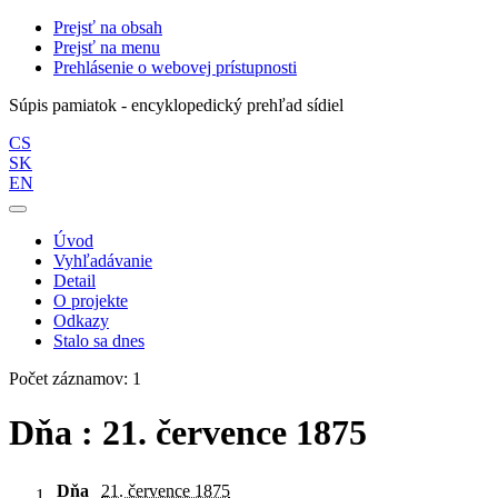
Prejsť na obsah
Prejsť na menu
Prehlásenie o webovej prístupnosti
Súpis pamiatok - encyklopedický prehľad sídiel
CS
SK
EN
Úvod
Vyhľadávanie
Detail
O projekte
Odkazy
Stalo sa dnes
Počet záznamov: 1
Dňa : 21. července 1875
Dňa
21. července 1875