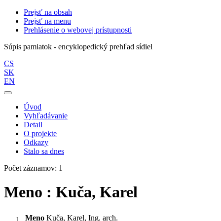
Prejsť na obsah
Prejsť na menu
Prehlásenie o webovej prístupnosti
Súpis pamiatok - encyklopedický prehľad sídiel
CS
SK
EN
Úvod
Vyhľadávanie
Detail
O projekte
Odkazy
Stalo sa dnes
Počet záznamov: 1
Meno : Kuča, Karel
Meno
Kuča, Karel, Ing. arch.