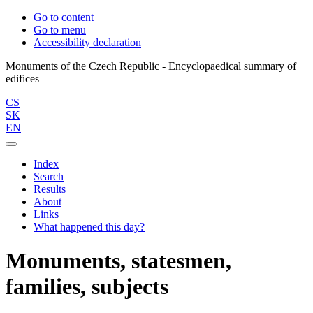
Go to content
Go to menu
Accessibility declaration
Monuments of the Czech Republic - Encyclopaedical summary of
CS
SK
EN
Index
Search
Results
About
Links
What happened this day?
Monuments, statesmen,
families, subjects