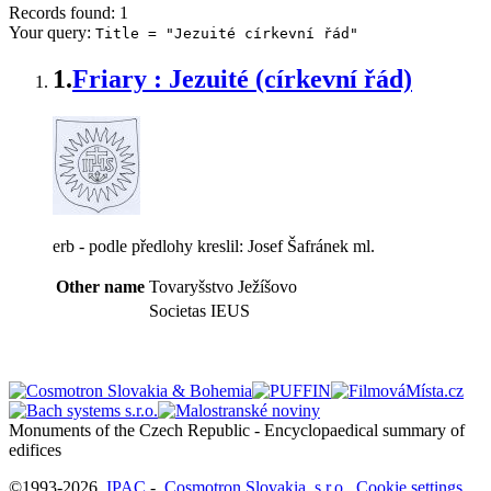
Records found: 1
Your query:
Title = "Jezuité církevní řád"
1.
Friary : Jezuité (církevní řád)
erb - podle předlohy kreslil: Josef Šafránek ml.
Other name
Tovaryšstvo Ježíšovo
Societas IEUS
Monuments of the Czech Republic - Encyclopaedical summary of
©1993-2026
IPAC
-
Cosmotron Slovakia, s.r.o.
Cookie settings