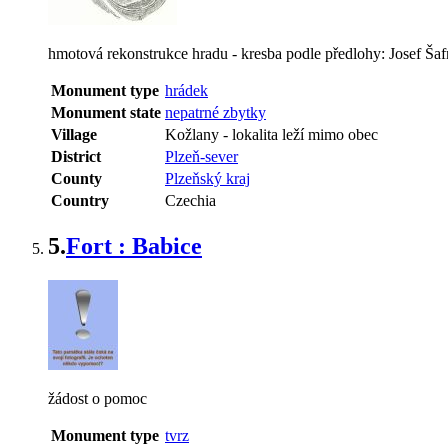
hmotová rekonstrukce hradu - kresba podle předlohy: Josef Šafr
Monument type
hrádek
Monument state
nepatrné zbytky
Village
Kožlany
-
lokalita leží mimo obec
District
Plzeň-sever
County
Plzeňský kraj
Country
Czechia
5.
Fort : Babice
žádost o pomoc
Monument type
tvrz