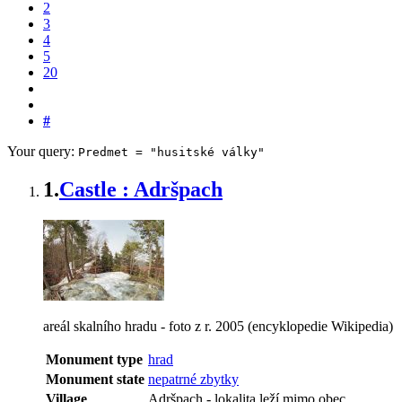
2
3
4
5
20
#
Your query:
Predmet = "husitské války"
1.
Castle : Adršpach
areál skalního hradu - foto z r. 2005 (encyklopedie Wikipedia)
Monument type
hrad
Monument state
nepatrné zbytky
Village
Adršpach
-
lokalita leží mimo obec