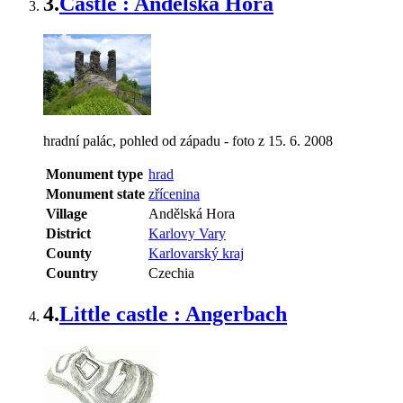
3.
Castle : Andělská Hora
hradní palác, pohled od západu - foto z 15. 6. 2008
Monument type
hrad
Monument state
zřícenina
Village
Andělská Hora
District
Karlovy Vary
County
Karlovarský kraj
Country
Czechia
4.
Little castle : Angerbach