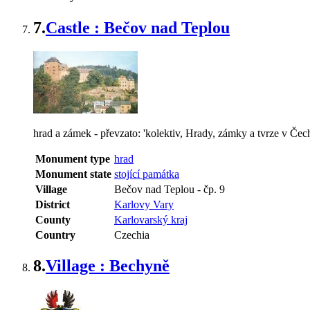
7.
Castle : Bečov nad Teplou
hrad a zámek - převzato: 'kolektiv, Hrady, zámky a tvrze v Čec
Monument type
hrad
Monument state
stojící památka
Village
Bečov nad Teplou
-
čp. 9
District
Karlovy Vary
County
Karlovarský kraj
Country
Czechia
8.
Village : Bechyně