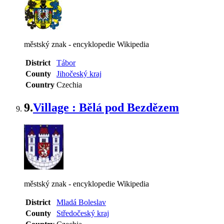
městský znak - encyklopedie Wikipedia
District
Tábor
County
Jihočeský kraj
Country
Czechia
9.
Village : Bělá pod Bezdězem
městský znak - encyklopedie Wikipedia
District
Mladá Boleslav
County
Středočeský kraj