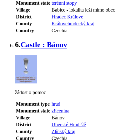
Monument state
terénní stopy
Village
Babice
-
lokalita leží mimo obec
District
Hradec Králové
County
Královehradecký kraj
Country
Czechia
6.
Castle : Bánov
žádost o pomoc
Monument type
hrad
Monument state
zřícenina
Village
Bánov
District
Uherské Hradiště
County
Zlínský kraj
Country
Czechia