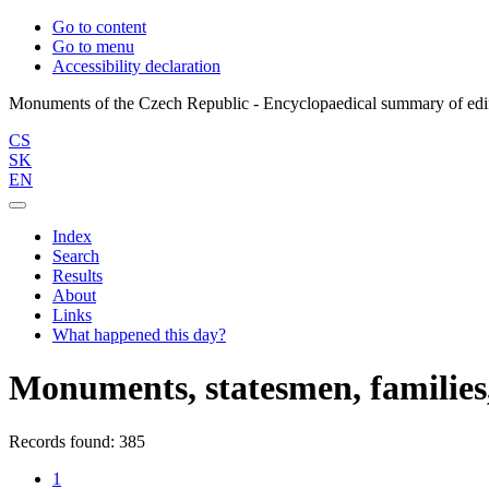
Go to content
Go to menu
Accessibility declaration
CS
SK
EN
Index
Search
Results
About
Links
What happened this day?
Monuments, statesmen, families,
Records found: 385
1