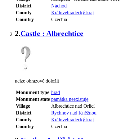
District
Náchod
County
Královehradecký kraj
Country
Czechia
2.
Castle : Albrechtice
nelze obrazově doložit
Monument type
hrad
Monument state
památka neexistuje
Village
Albrechtice nad Orlicí
District
Rychnov nad Kněžnou
County
Královehradecký kraj
Country
Czechia