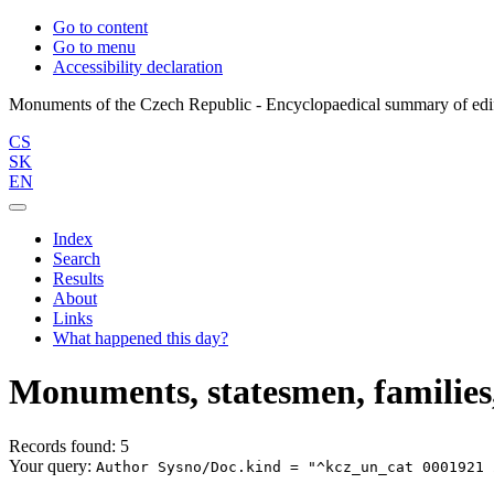
Go to content
Go to menu
Accessibility declaration
CS
SK
EN
Index
Search
Results
About
Links
What happened this day?
Monuments, statesmen, families,
Records found: 5
Your query:
Author Sysno/Doc.kind = "^kcz_un_cat 0001921 