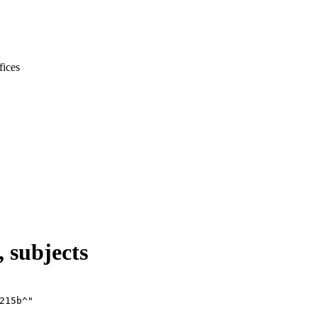
 subjects
215b^"