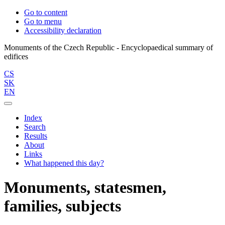
Go to content
Go to menu
Accessibility declaration
Monuments of the Czech Republic - Encyclopaedical summary of
CS
SK
EN
Index
Search
Results
About
Links
What happened this day?
Monuments, statesmen,
families, subjects