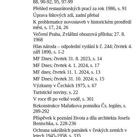
88, 90-92, 95, 97-99
Přehled restaurátorských prací za rok 1986, s. 91
Úprava štítových zdí, zadní přebal
K problematice novostaveb v historickém prostředí
měst, s. 17, 24, 26
Večerní Praha, Zvláštní obrazová příloha; 27. 8.
1968
Hlas národa – odpolední vydání k č. 244; čtvrtek 4.
září 1890, s. 1-2
MF Dnes; čtvrtek 31. 8. 2023, s. 14
MF Dnes; čtvrtek 4. 1. 2024, s. 17
MF dnes; čtvrtek 11. 1. 2024, s. 13
MF Dnes; čtvrtek 31. 10. 2024; s. 15
Výzkumy v Čechách 1975, s. 67
Turistické noviny, s. 22
V roce tři po velké vodě, s. 301
Rekonstrukce Mařatkova pomníku Čs. legiím, s.
289-292
Příspěvek k poznání života a díla architekta Josefa
Benischka, s. 228-236
Ochrana sakrálních památek v českých zemích v
letech 1945-1958, s. 335