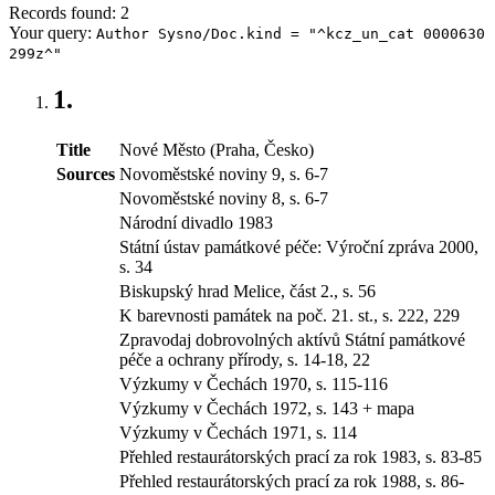
Records found: 2
Your query:
Author Sysno/Doc.kind = "^kcz_un_cat 0000630
299z^"
1.
Title
Nové Město (Praha, Česko)
Sources
Novoměstské noviny 9, s. 6-7
Novoměstské noviny 8, s. 6-7
Národní divadlo 1983
Státní ústav památkové péče: Výroční zpráva 2000,
s. 34
Biskupský hrad Melice, část 2., s. 56
K barevnosti památek na poč. 21. st., s. 222, 229
Zpravodaj dobrovolných aktívů Státní památkové
péče a ochrany přírody, s. 14-18, 22
Výzkumy v Čechách 1970, s. 115-116
Výzkumy v Čechách 1972, s. 143 + mapa
Výzkumy v Čechách 1971, s. 114
Přehled restaurátorských prací za rok 1983, s. 83-85
Přehled restaurátorských prací za rok 1988, s. 86-