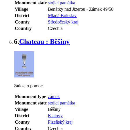
Monument state
stojící památka
Village
Benátky nad Jizerou
-
Zámek 49/50
District
Mladá Boleslav
County
Středočeský kraj
Country
Czechia
6.
Chateau : Běšiny
žádost o pomoc
Monument type
zámek
Monument state
stojící památka
Village
Běšiny
District
Klatovy
County
Plzeňský kraj
Country
Czechia