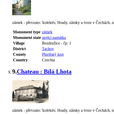
zámek - převzato: 'kolektiv, Hrady, zámky a tvrze v Čechách, n
Monument type
zámek
Monument state
stojící památka
Village
Bezdružice
-
čp. 1
District
Tachov
County
Plzeňský kraj
Country
Czechia
9.
Chateau : Bílá Lhota
zámek - převzato: 'kolektiv, Hrady, zámky a tvrze v Čechách, na