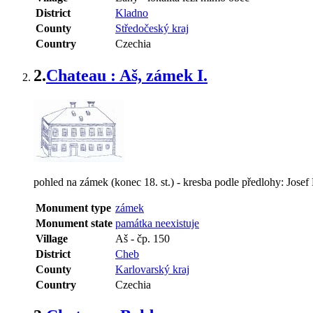
District
Kladno
County
Středočeský kraj
Country
Czechia
2.
Chateau : Aš, zámek I.
pohled na zámek (konec 18. st.) - kresba podle předlohy: Josef
Monument type
zámek
Monument state
památka neexistuje
Village
Aš
-
čp. 150
District
Cheb
County
Karlovarský kraj
Country
Czechia