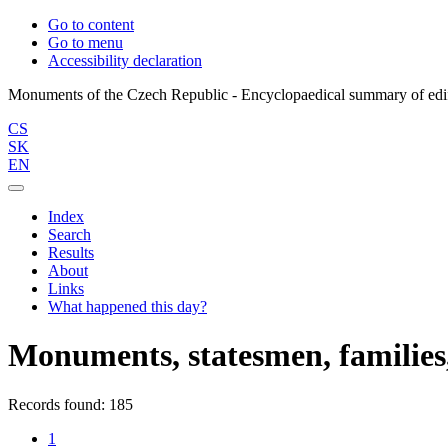
Go to content
Go to menu
Accessibility declaration
CS
SK
EN
Index
Search
Results
About
Links
What happened this day?
Monuments, statesmen, families,
Records found: 185
1