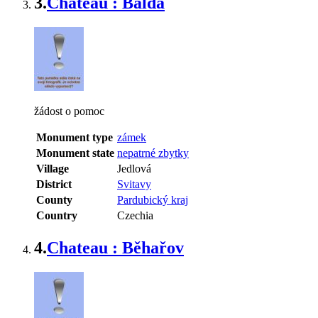
3.
Chateau : Balda
žádost o pomoc
Monument type
zámek
Monument state
nepatrné zbytky
Village
Jedlová
District
Svitavy
County
Pardubický kraj
Country
Czechia
4.
Chateau : Běhařov