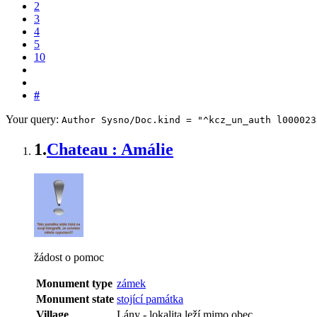
2
3
4
5
10
#
Your query:
Author Sysno/Doc.kind = "^kcz_un_auth l000023
1.
Chateau : Amálie
žádost o pomoc
Monument type
zámek
Monument state
stojící památka
Village
Lány
-
lokalita leží mimo obec