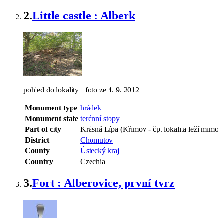
2.
Little castle : Alberk
pohled do lokality - foto ze 4. 9. 2012
Monument type
hrádek
Monument state
terénní stopy
Part of city
Krásná Lípa (Křimov - čp. lokalita leží mim
District
Chomutov
County
Ústecký kraj
Country
Czechia
3.
Fort : Alberovice, první tvrz