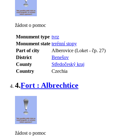
žádost o pomoc
Monument type
tvrz
Monument state
terénní stopy
Part of city
Alberovice (Loket - čp. 27)
District
Benešov
County
Středočeský kraj
Country
Czechia
4.
Fort : Albrechtice
žádost o pomoc