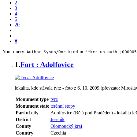
2
3
4
5
20
#
Your query:
Author Sysno/Doc.kind = "^kcz_un_auth j000005
1.
Fort : Adolfovice
lokalita, kde stávala tvrz - foto z 6. 10. 2009 (převzato: Mirosl
Monument type
tvrz
Monument state
terénní stopy
Part of city
Adolfovice (Bělá pod Pradědem - lokalita le
District
Jeseník
County
Olomoucký kraj
Country
Czechia