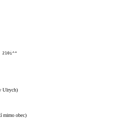
 210i^"
av Ulrych)
ží mimo obec)