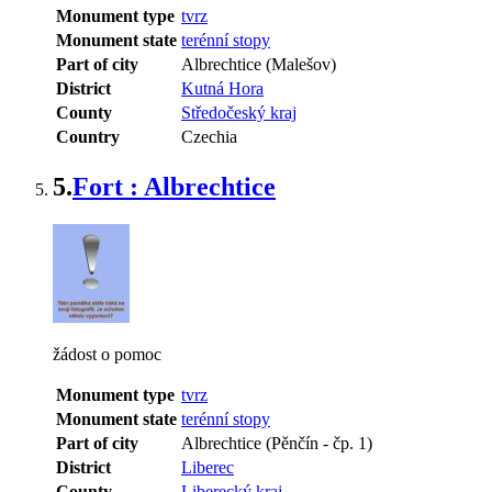
Monument type
tvrz
Monument state
terénní stopy
Part of city
Albrechtice (Malešov)
District
Kutná Hora
County
Středočeský kraj
Country
Czechia
5.
Fort : Albrechtice
žádost o pomoc
Monument type
tvrz
Monument state
terénní stopy
Part of city
Albrechtice (Pěnčín - čp. 1)
District
Liberec
County
Liberecký kraj