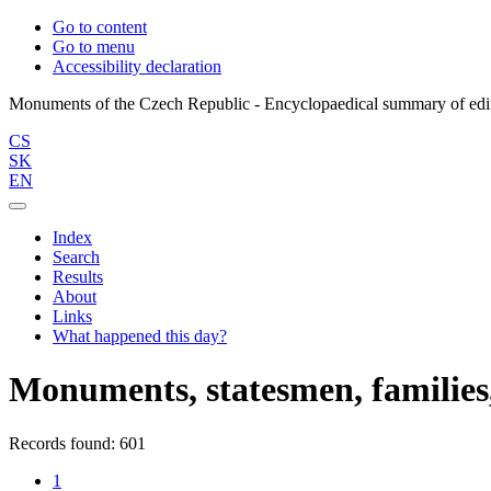
Go to content
Go to menu
Accessibility declaration
CS
SK
EN
Index
Search
Results
About
Links
What happened this day?
Monuments, statesmen, families,
Records found: 601
1