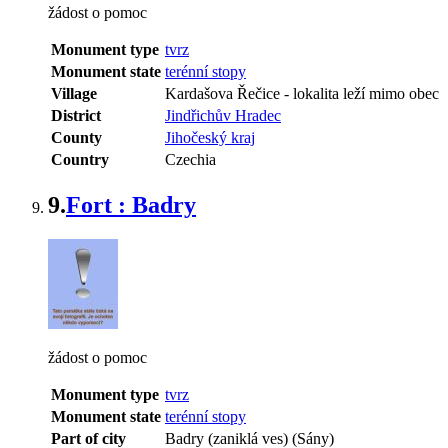
žádost o pomoc
Monument type
tvrz
Monument state
terénní stopy
Village
Kardašova Řečice
-
lokalita leží mimo obec
District
Jindřichův Hradec
County
Jihočeský kraj
Country
Czechia
9.
Fort : Badry
žádost o pomoc
Monument type
tvrz
Monument state
terénní stopy
Part of city
Badry (zaniklá ves) (Sány)