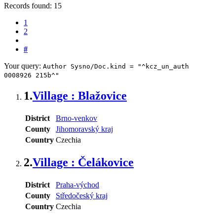
Records found: 15
1
2
#
Your query:
Author Sysno/Doc.kind = "^kcz_un_auth
0008926 215b^"
1.
Village : Blažovice
District
Brno-venkov
County
Jihomoravský kraj
Country
Czechia
2.
Village : Čelákovice
District
Praha-východ
County
Středočeský kraj
Country
Czechia