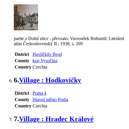
partie z Dolní ulice - převzato: Vavroušek Bohumil; Literární
atlas Československý II.; 1938; s. 269
District
Havlíčkův Brod
County
kraj Vysočina
Country
Czechia
6.
Village : Hodkovičky
District
Praha 4
County
Hlavní město Praha
Country
Czechia
7.
Village : Hradec Králové