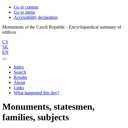
Go to content
Go to menu
Accessibility declaration
Monuments of the Czech Republic - Encyclopaedical summary of
CS
SK
EN
Index
Search
Results
About
Links
What happened this day?
Monuments, statesmen,
families, subjects