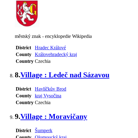
městský znak - encyklopedie Wikipedia
District
Hradec Králové
County
Královehradecký kraj
Country
Czechia
8.
Village : Ledeč nad Sázavou
District
Havlíčkův Brod
County
kraj Vysočina
Country
Czechia
9.
Village : Moravičany
District
Šumperk
County
Olomoucký kraj