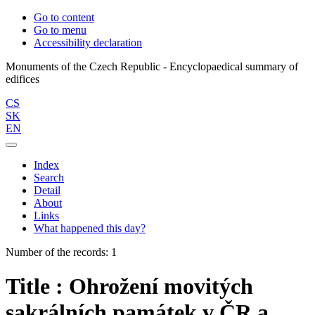
Go to content
Go to menu
Accessibility declaration
Monuments of the Czech Republic - Encyclopaedical summary of
CS
SK
EN
Index
Search
Detail
About
Links
What happened this day?
Number of the records: 1
Title : Ohrožení movitých
sakrálních památek v ČR a