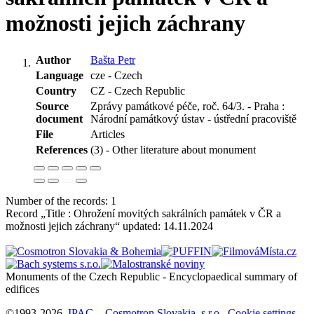
možnosti jejich záchrany
Author
Bašta Petr
Language
cze - Czech
Country
CZ - Czech Republic
Source
Zprávy památkové péče, roč. 64/3. - Praha :
document
Národní památkový ústav - ústřední pracoviště
File
Articles
References
(3) - Other literature about monument
Number of the records: 1
Record „Title : Ohrožení movitých sakrálních památek v ČR a
možnosti jejich záchrany“ updated:
14.11.2024
Monuments of the Czech Republic - Encyclopaedical summary of
©1993-2026
IPAC
-
Cosmotron Slovakia, s.r.o.
Cookie settings