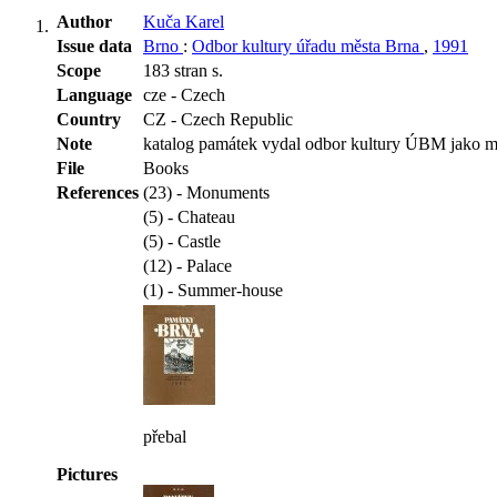
Author
Kuča Karel
Issue data
Brno
:
Odbor kultury úřadu města Brna
,
1991
Scope
183 stran s.
Language
cze - Czech
Country
CZ - Czech Republic
Note
katalog památek vydal odbor kultury ÚBM jako m
File
Books
References
(23) - Monuments
(5) - Chateau
(5) - Castle
(12) - Palace
(1) - Summer-house
přebal
Pictures