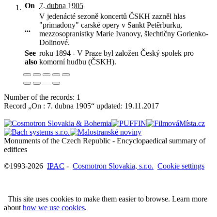
On
7. dubna 1905
V jedenácté sezoně koncertů ČSKH zazněl hlas
"primadony" carské opery v Sankt Petěrburku,
...
mezzosopranistky Marie Ivanovy, šlechtičny Gorlenko-
Dolinové
.
See
roku 1894 - V Praze byl založen Český spolek pro
also
komorní hudbu (ČSKH).
Number of the records: 1
Record „On : 7. dubna 1905“ updated:
19.11.2017
Monuments of the Czech Republic - Encyclopaedical summary of
©1993-2026
IPAC
-
Cosmotron Slovakia, s.r.o.
Cookie settings
This site uses cookies to make them easier to browse. Learn more
about
how we use cookies
.