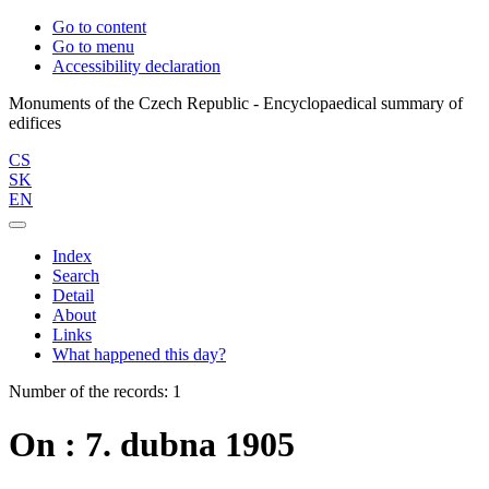
Go to content
Go to menu
Accessibility declaration
Monuments of the Czech Republic - Encyclopaedical summary of
CS
SK
EN
Index
Search
Detail
About
Links
What happened this day?
Number of the records: 1
On : 7. dubna 1905