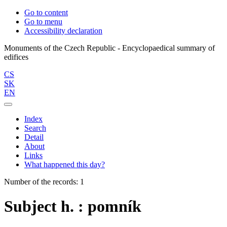
Go to content
Go to menu
Accessibility declaration
Monuments of the Czech Republic - Encyclopaedical summary of
CS
SK
EN
Index
Search
Detail
About
Links
What happened this day?
Number of the records: 1
Subject h. : pomník