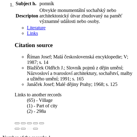
Subject h.
pomník
Obvykle monumentální sochařský nebo
Descripton
architektonický útvar zbudovaný na paměť
významné události nebo osoby.
Literature
Links
Citation source
Říman Josef; Malá československá encyklopedie; V;
1987; s. 14
Blažíček Oldřich J.; Slovník pojmů z dějin umění;
Názvosloví a tvarosloví architektury, sochařství, malby
a užitého umění; 1991; s. 165
Janáček Josef; Malé dějiny Prahy; 1968; s. 125
Links to another records
(65) - Village
(1) - Part of city
(2) - 298a