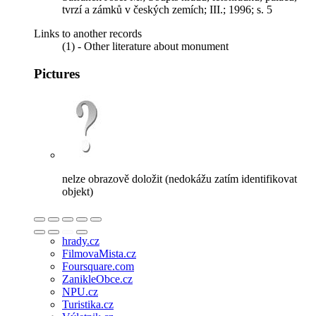
tvrzí a zámků v českých zemích; III.; 1996; s. 5
Links to another records
(1) - Other literature about monument
Pictures
nelze obrazově doložit (nedokážu zatím identifikovat
objekt)
hrady.cz
FilmovaMista.cz
Foursquare.com
ZanikleObce.cz
NPU.cz
Turistika.cz