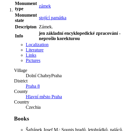
Monument
zámek
type
Monument
stojící památka
state
Descripton
Zámek.
jen základní encyklopedické zpracování -
Info
neprošlo korekturou
Localization
Literature
Links
Pictures
Village
Dolní Chabry
Praha
District
Praha 8
County
Hlavní město Praha
Country
Czechia
Books
Šafránek Josef M.; Soupis hradů, letohrádků, paláců,