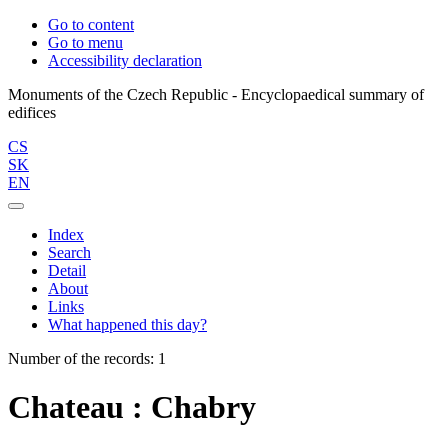
Go to content
Go to menu
Accessibility declaration
Monuments of the Czech Republic - Encyclopaedical summary of
CS
SK
EN
Index
Search
Detail
About
Links
What happened this day?
Number of the records: 1
Chateau : Chabry