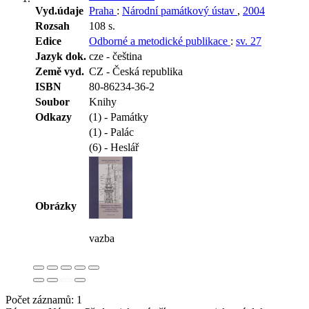
Vyd.údaje
Praha
:
Národní památkový ústav
,
2004
Rozsah
108 s.
Edice
Odborné a metodické publikace
:
sv. 27
Jazyk dok.
cze - čeština
Země vyd.
CZ - Česká republika
ISBN
80-86234-36-2
Soubor
Knihy
Odkazy
(1) - Památky
(1) - Palác
(6) - Heslář
Obrázky
vazba
Počet záznamů: 1