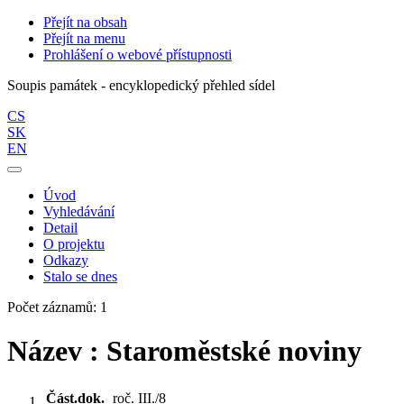
Přejít na obsah
Přejít na menu
Prohlášení o webové přístupnosti
Soupis památek - encyklopedický přehled sídel
CS
SK
EN
Úvod
Vyhledávání
Detail
O projektu
Odkazy
Stalo se dnes
Počet záznamů: 1
Název : Staroměstské noviny
Část.dok.
roč. III./8