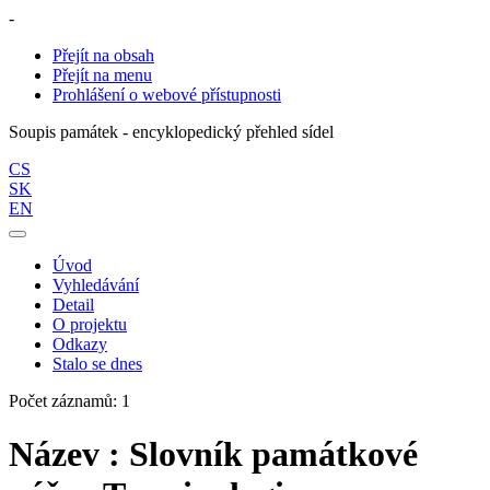
-
Přejít na obsah
Přejít na menu
Prohlášení o webové přístupnosti
Soupis památek - encyklopedický přehled sídel
CS
SK
EN
Úvod
Vyhledávání
Detail
O projektu
Odkazy
Stalo se dnes
Počet záznamů: 1
Název : Slovník památkové