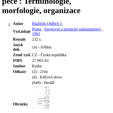
péče : Terminologie,
morfologie, organizace
Autor
Blažíček Oldřich J.
Praha
:
Sportovní a turistické nakladatelství
,
Vyd.údaje
1962
Rozsah
232 s.
Jazyk
cze - čeština
dok.
Země vyd.
CZ - Česká republika
ISBN
27-065-62
Soubor
Knihy
Odkazy
(2) - 210a
(4) - Klíčová slova
(649) - Heslář
Obrázky