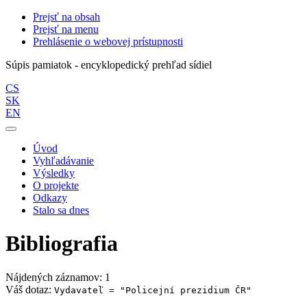
Prejsť na obsah
Prejsť na menu
Prehlásenie o webovej prístupnosti
Súpis pamiatok - encyklopedický prehľad sídiel
CS
SK
EN
Úvod
Vyhľadávanie
Výsledky
O projekte
Odkazy
Stalo sa dnes
Bibliografia
Nájdených záznamov: 1
Váš dotaz:
Vydavateľ = "Policejní prezidium ČR"