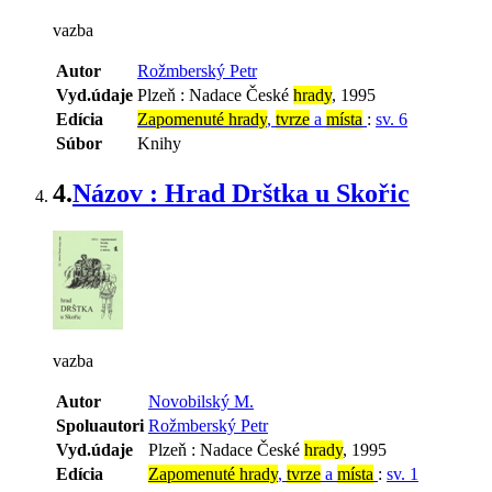
vazba
Autor
Rožmberský Petr
Vyd.údaje
Plzeň : Nadace České
hrady
, 1995
Edícia
Zapomenuté hrady
,
tvrze
a
místa
:
sv. 6
Súbor
Knihy
4.
Názov : Hrad Drštka u Skořic
vazba
Autor
Novobilský M.
Spoluautori
Rožmberský Petr
Vyd.údaje
Plzeň : Nadace České
hrady
, 1995
Edícia
Zapomenuté hrady
,
tvrze
a
místa
:
sv. 1