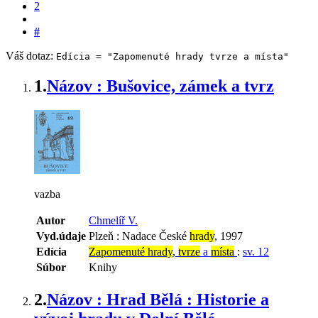
2
#
Váš dotaz:
Edícia = "Zapomenuté hrady tvrze a místa"
1.
Názov : Bušovice, zámek a tvrz
vazba
Autor
Chmelíř V.
Vyd.údaje
Plzeň : Nadace České
hrady
, 1997
Edícia
Zapomenuté hrady
,
tvrze
a
místa
:
sv. 12
Súbor
Knihy
2.
Názov : Hrad Bělá : Historie a