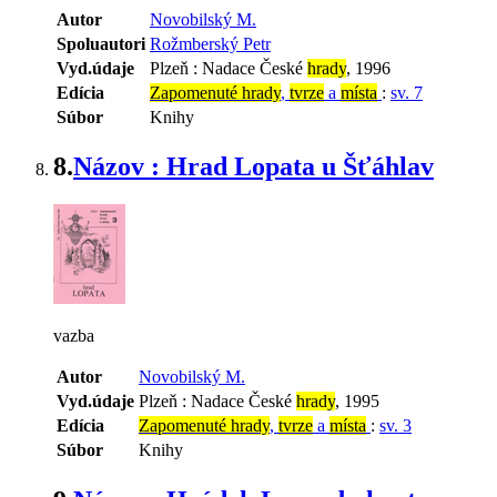
Autor
Novobilský M.
Spoluautori
Rožmberský Petr
Vyd.údaje
Plzeň : Nadace České
hrady
, 1996
Edícia
Zapomenuté hrady
,
tvrze
a
místa
:
sv. 7
Súbor
Knihy
8.
Názov : Hrad Lopata u Šťáhlav
vazba
Autor
Novobilský M.
Vyd.údaje
Plzeň : Nadace České
hrady
, 1995
Edícia
Zapomenuté hrady
,
tvrze
a
místa
:
sv. 3
Súbor
Knihy