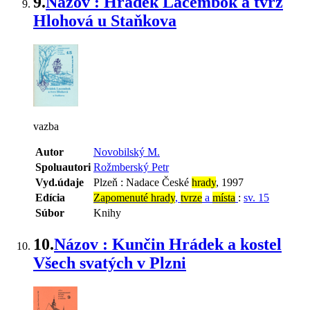
9.
Názov : Hrádek Lacembok a tvrz
Hlohová u Staňkova
vazba
Autor
Novobilský M.
Spoluautori
Rožmberský Petr
Vyd.údaje
Plzeň : Nadace České
hrady
, 1997
Edícia
Zapomenuté hrady
,
tvrze
a
místa
:
sv. 15
Súbor
Knihy
10.
Názov : Kunčin Hrádek a kostel
Všech svatých v Plzni