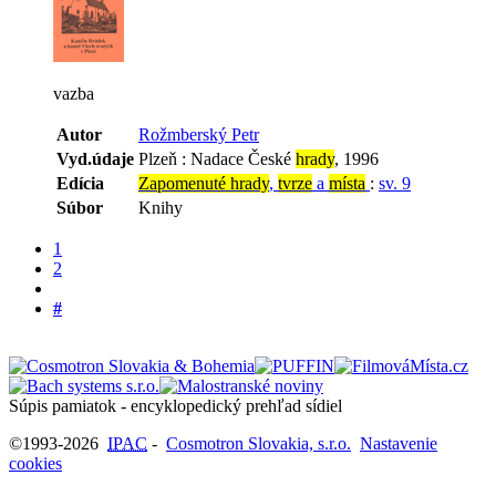
vazba
Autor
Rožmberský Petr
Vyd.údaje
Plzeň : Nadace České
hrady
, 1996
Edícia
Zapomenuté hrady
,
tvrze
a
místa
:
sv. 9
Súbor
Knihy
1
2
#
Súpis pamiatok - encyklopedický prehľad sídiel
©1993-2026
IPAC
-
Cosmotron Slovakia, s.r.o.
Nastavenie
cookies