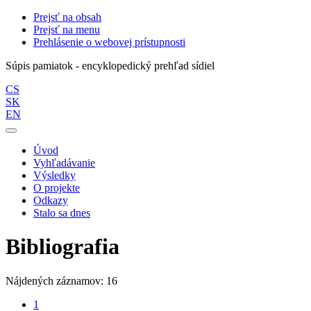
Prejsť na obsah
Prejsť na menu
Prehlásenie o webovej prístupnosti
Súpis pamiatok - encyklopedický prehľad sídiel
CS
SK
EN
Úvod
Vyhľadávanie
Výsledky
O projekte
Odkazy
Stalo sa dnes
Bibliografia
Nájdených záznamov: 16
1