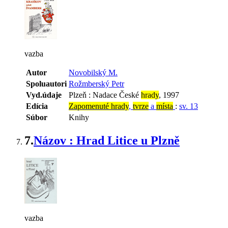
vazba
Autor
Novobilský M.
Spoluautori
Rožmberský Petr
Vyd.údaje
Plzeň : Nadace České
hrady
, 1997
Edícia
Zapomenuté hrady
,
tvrze
a
místa
:
sv. 13
Súbor
Knihy
7.
Názov : Hrad Litice u Plzně
vazba