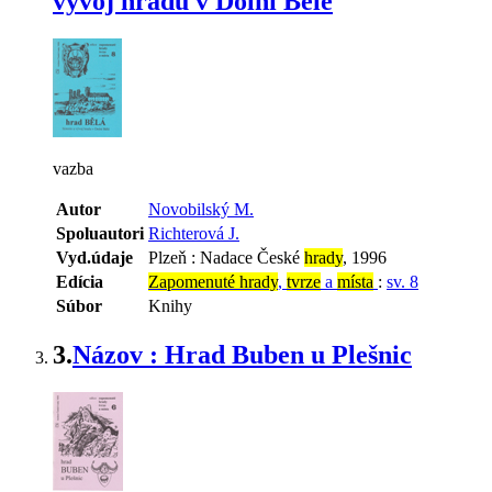
vývoj hradu v Dolní Bělé
vazba
Autor
Novobilský M.
Spoluautori
Richterová J.
Vyd.údaje
Plzeň : Nadace České
hrady
, 1996
Edícia
Zapomenuté hrady
,
tvrze
a
místa
:
sv. 8
Súbor
Knihy
3.
Názov : Hrad Buben u Plešnic