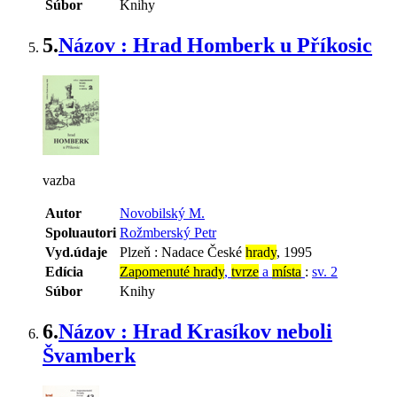
Súbor
Knihy
5.
Názov : Hrad Homberk u Příkosic
vazba
Autor
Novobilský M.
Spoluautori
Rožmberský Petr
Vyd.údaje
Plzeň : Nadace České
hrady
, 1995
Edícia
Zapomenuté hrady
,
tvrze
a
místa
:
sv. 2
Súbor
Knihy
6.
Názov : Hrad Krasíkov neboli
Švamberk