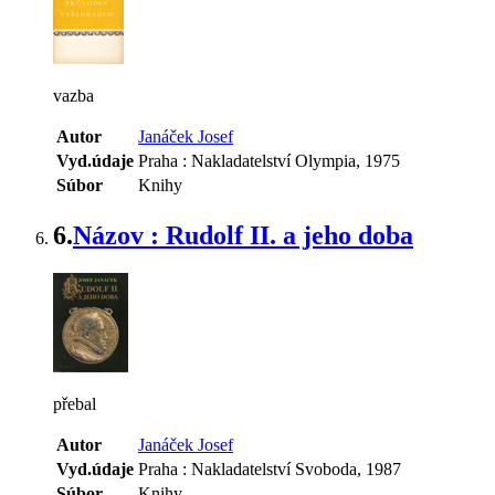
vazba
Autor
Janáček Josef
Vyd.údaje
Praha : Nakladatelství Olympia, 1975
Súbor
Knihy
6.
Názov : Rudolf II. a jeho doba
přebal
Autor
Janáček Josef
Vyd.údaje
Praha : Nakladatelství Svoboda, 1987
Súbor
Knihy