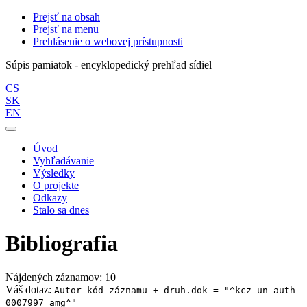
Prejsť na obsah
Prejsť na menu
Prehlásenie o webovej prístupnosti
Súpis pamiatok - encyklopedický prehľad sídiel
CS
SK
EN
Úvod
Vyhľadávanie
Výsledky
O projekte
Odkazy
Stalo sa dnes
Bibliografia
Nájdených záznamov: 10
Váš dotaz:
Autor-kód záznamu + druh.dok = "^kcz_un_auth
0007997 amg^"