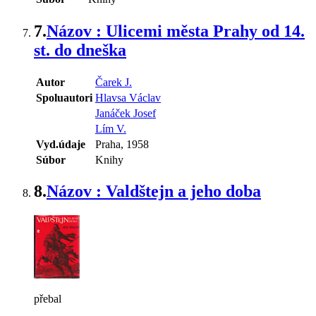
7.
Názov : Ulicemi města Prahy od 14.
st. do dneška
Autor
Čarek J.
Spoluautori
Hlavsa Václav
Janáček Josef
Lím V.
Vyd.údaje
Praha, 1958
Súbor
Knihy
8.
Názov : Valdštejn a jeho doba
přebal