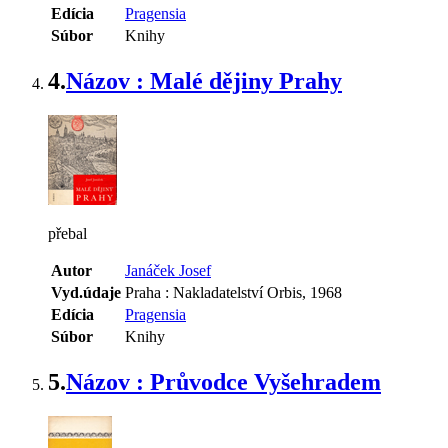
Edícia
Pragensia
Súbor
Knihy
4.
Názov : Malé dějiny Prahy
přebal
Autor
Janáček Josef
Vyd.údaje
Praha : Nakladatelství Orbis, 1968
Edícia
Pragensia
Súbor
Knihy
5.
Názov : Průvodce Vyšehradem