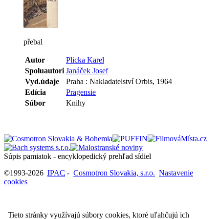
přebal
Autor
Plicka Karel
Spoluautori
Janáček Josef
Vyd.údaje
Praha : Nakladatelství Orbis, 1964
Edícia
Pragensie
Súbor
Knihy
Súpis pamiatok - encyklopedický prehľad sídiel
©1993-2026
IPAC
-
Cosmotron Slovakia, s.r.o.
Nastavenie
cookies
Tieto stránky využívajú súbory cookies, ktoré uľahčujú ich