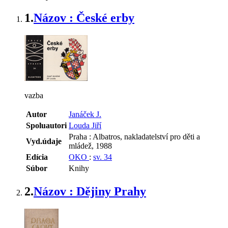
1.
Názov : České erby
vazba
Autor
Janáček J.
Spoluautori
Louda Jiří
Praha : Albatros, nakladatelství pro děti a
Vyd.údaje
mládež, 1988
Edícia
OKO
:
sv. 34
Súbor
Knihy
2.
Názov : Dějiny Prahy