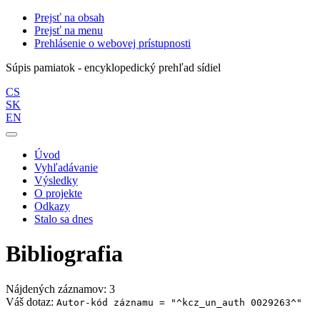
Prejsť na obsah
Prejsť na menu
Prehlásenie o webovej prístupnosti
Súpis pamiatok - encyklopedický prehľad sídiel
CS
SK
EN
Úvod
Vyhľadávanie
Výsledky
O projekte
Odkazy
Stalo sa dnes
Bibliografia
Nájdených záznamov: 3
Váš dotaz:
Autor-kód záznamu = "^kcz_un_auth 0029263^"