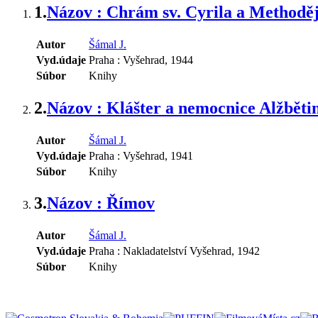
1.
Názov : Chrám sv. Cyrila a Methoděj
Autor
Šámal J.
Vyd.údaje
Praha : Vyšehrad, 1944
Súbor
Knihy
2.
Názov : Klášter a nemocnice Alžběti
Autor
Šámal J.
Vyd.údaje
Praha : Vyšehrad, 1941
Súbor
Knihy
3.
Názov : Římov
Autor
Šámal J.
Vyd.údaje
Praha : Nakladatelství Vyšehrad, 1942
Súbor
Knihy