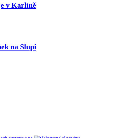
e v Karlíně
nek na Slupi