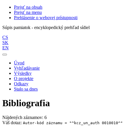
Prejsť na obsah
Prejsť na menu
Prehlásenie o webovej prístupnosti
Súpis pamiatok - encyklopedický prehľad sídiel
CS
SK
EN
Úvod
Vyhľadávanie
Výsledky
O projekte
Odkazy
Stalo sa dnes
Bibliografia
Nájdených záznamov: 6
Váš dotaz:
Autor-kód záznamu = "^kcz_un_auth 0010010^"