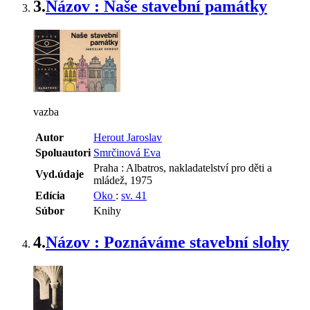
3.
Názov : Naše stavební památky
vazba
Autor
Herout Jaroslav
Spoluautori
Smrčinová Eva
Praha : Albatros, nakladatelství pro děti a
Vyd.údaje
mládež, 1975
Edícia
Oko
:
sv. 41
Súbor
Knihy
4.
Názov : Poznáváme stavební slohy