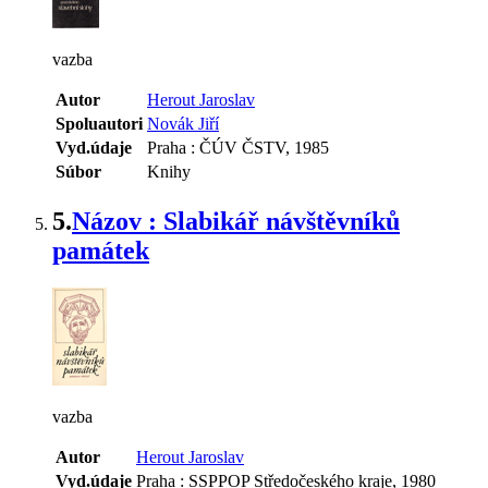
vazba
Autor
Herout Jaroslav
Spoluautori
Novák Jiří
Vyd.údaje
Praha : ČÚV ČSTV, 1985
Súbor
Knihy
5.
Názov : Slabikář návštěvníků
památek
vazba
Autor
Herout Jaroslav
Vyd.údaje
Praha : SSPPOP Středočeského kraje, 1980