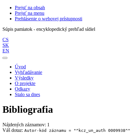
Prejsť na obsah
Prejsť na menu
Prehlásenie o webovej prístupnosti
Súpis pamiatok - encyklopedický prehľad sídiel
CS
SK
EN
Úvod
Vyhľadávanie
Výsledky
O projekte
Odkazy
Stalo sa dnes
Bibliografia
Nájdených záznamov: 1
Váš dotaz:
Autor-kód záznamu = "^kcz_un_auth 0009938^"