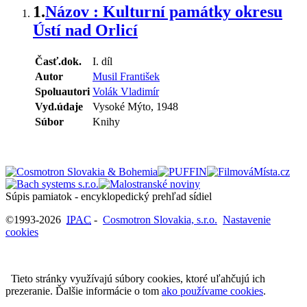
1.
Názov : Kulturní památky okresu
Ústí nad Orlicí
Časť.dok.
I. díl
Autor
Musil František
Spoluautori
Volák Vladimír
Vyd.údaje
Vysoké Mýto, 1948
Súbor
Knihy
Súpis pamiatok - encyklopedický prehľad sídiel
©1993-2026
IPAC
-
Cosmotron Slovakia, s.r.o.
Nastavenie
cookies
Tieto stránky využívajú súbory cookies, ktoré uľahčujú ich
prezeranie. Ďalšie informácie o tom
ako používame cookies
.