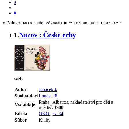
2
#
Váš dotaz:
Autor-kód záznamu = "^kcz_un_auth 0007997^"
1.
Názov : České erby
vazba
Autor
Janáček J.
Spoluautori
Louda Jiří
Praha : Albatros, nakladatelství pro děti a
Vyd.údaje
mládež, 1988
Edícia
OKO
:
sv. 34
Súbor
Knihy