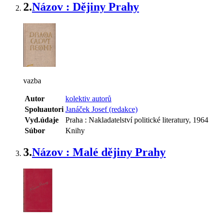
2.
Názov : Dějiny Prahy
vazba
Autor
kolektiv autorů
Spoluautori
Janáček Josef (redakce)
Vyd.údaje
Praha : Nakladatelství politické literatury, 1964
Súbor
Knihy
3.
Názov : Malé dějiny Prahy