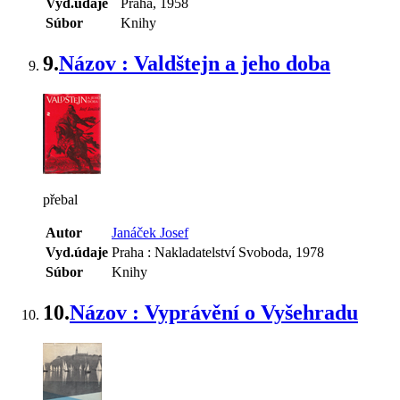
Vyd.údaje
Praha, 1958
Súbor
Knihy
9.
Názov : Valdštejn a jeho doba
přebal
Autor
Janáček Josef
Vyd.údaje
Praha : Nakladatelství Svoboda, 1978
Súbor
Knihy
10.
Názov : Vyprávění o Vyšehradu