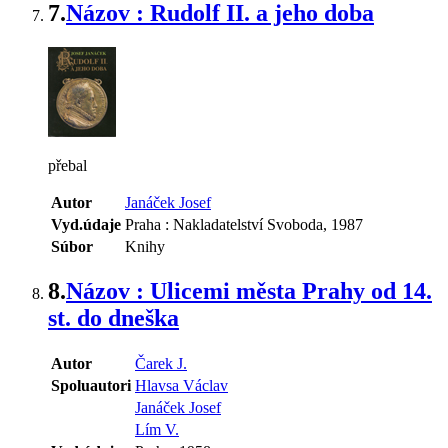
7.
Názov : Rudolf II. a jeho doba
přebal
Autor
Janáček Josef
Vyd.údaje
Praha : Nakladatelství Svoboda, 1987
Súbor
Knihy
8.
Názov : Ulicemi města Prahy od 14.
st. do dneška
Autor
Čarek J.
Spoluautori
Hlavsa Václav
Janáček Josef
Lím V.