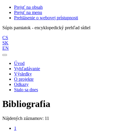
Prejsť na obsah
Prejsť na menu
Prehlásenie o webovej prístupnosti
Súpis pamiatok - encyklopedický prehľad sídiel
CS
SK
EN
Úvod
Vyhľadávanie
Výsledky
O projekte
Odkazy
Stalo sa dnes
Bibliografia
Nájdených záznamov: 11
1