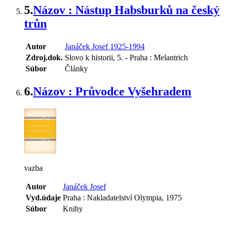
5.
Názov : Nástup Habsburků na český
trůn
Autor
Janáček Josef 1925-1994
Zdroj.dok.
Slovo k historii, 5. - Praha : Melantrich
Súbor
Články
6.
Názov : Průvodce Vyšehradem
vazba
Autor
Janáček Josef
Vyd.údaje
Praha : Nakladatelství Olympia, 1975
Súbor
Knihy