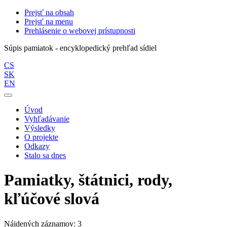
Prejsť na obsah
Prejsť na menu
Prehlásenie o webovej prístupnosti
Súpis pamiatok - encyklopedický prehľad sídiel
CS
SK
EN
Úvod
Vyhľadávanie
Výsledky
O projekte
Odkazy
Stalo sa dnes
Pamiatky, štátnici, rody,
kľúčové slová
Nájdených záznamov: 3