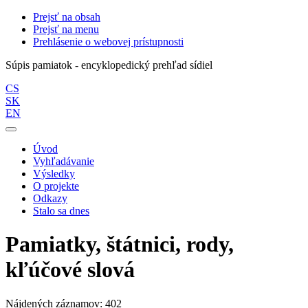
Prejsť na obsah
Prejsť na menu
Prehlásenie o webovej prístupnosti
Súpis pamiatok - encyklopedický prehľad sídiel
CS
SK
EN
Úvod
Vyhľadávanie
Výsledky
O projekte
Odkazy
Stalo sa dnes
Pamiatky, štátnici, rody,
kľúčové slová
Nájdených záznamov: 402