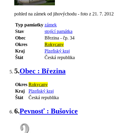
pohled na zámek od jihovýchodu - foto z 21. 7. 2012
Typ pamiatky
zámek
Stav
stojící památka
Obec
Březina
-
čp. 34
Okres
Rokycany
Kraj
Plzeňský kraj
Štát
Česká republika
5.
Obec : Březina
Okres
Rokycany
Kraj
Plzeňský kraj
Štát
Česká republika
6.
Pevnosť : Bušovice