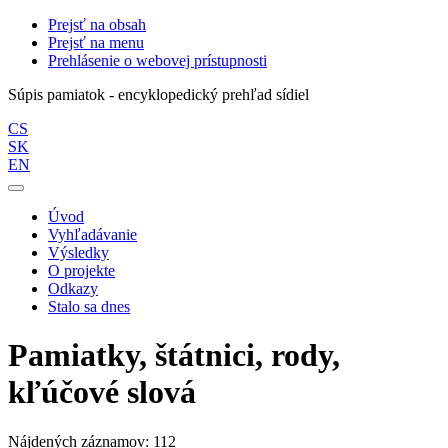
Prejsť na obsah
Prejsť na menu
Prehlásenie o webovej prístupnosti
Súpis pamiatok - encyklopedický prehľad sídiel
CS
SK
EN
Úvod
Vyhľadávanie
Výsledky
O projekte
Odkazy
Stalo sa dnes
Pamiatky, štátnici, rody,
kľúčové slová
Nájdených záznamov: 112