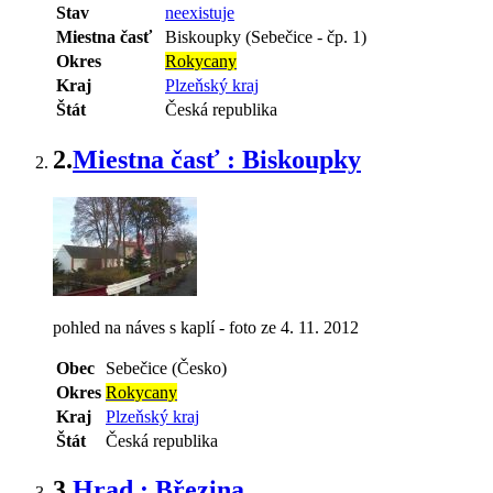
Stav
neexistuje
Miestna časť
Biskoupky (Sebečice - čp. 1)
Okres
Rokycany
Kraj
Plzeňský kraj
Štát
Česká republika
2.
Miestna časť : Biskoupky
pohled na náves s kaplí - foto ze 4. 11. 2012
Obec
Sebečice (Česko)
Okres
Rokycany
Kraj
Plzeňský kraj
Štát
Česká republika
3.
Hrad : Březina