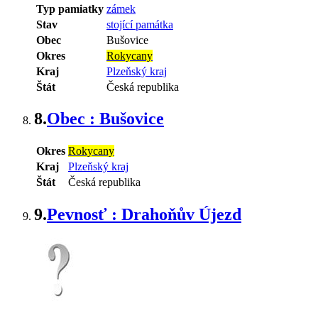
Typ pamiatky
zámek
Stav
stojící památka
Obec
Bušovice
Okres
Rokycany
Kraj
Plzeňský kraj
Štát
Česká republika
8.
Obec : Bušovice
Okres
Rokycany
Kraj
Plzeňský kraj
Štát
Česká republika
9.
Pevnosť : Drahoňův Újezd