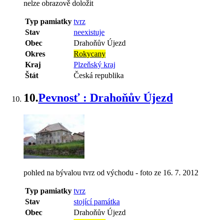
nelze obrazově doložit
Typ pamiatky
tvrz
Stav
neexistuje
Obec
Drahoňův Újezd
Okres
Rokycany
Kraj
Plzeňský kraj
Štát
Česká republika
10.
Pevnosť : Drahoňův Újezd
pohled na bývalou tvrz od východu - foto ze 16. 7. 2012
Typ pamiatky
tvrz
Stav
stojící památka
Obec
Drahoňův Újezd