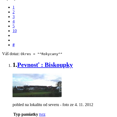
1
2
3
4
5
10
#
Váš dotaz:
Okres = "^Rokycany^"
1.
Pevnosť : Biskoupky
pohled na lokalitu od severu - foto ze 4. 11. 2012
Typ pamiatky
tvrz