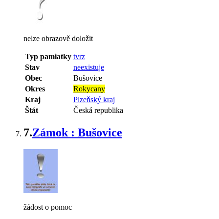
nelze obrazově doložit
Typ pamiatky
tvrz
Stav
neexistuje
Obec
Bušovice
Okres
Rokycany
Kraj
Plzeňský kraj
Štát
Česká republika
7.
Zámok : Bušovice
žádost o pomoc