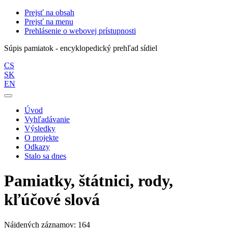
Prejsť na obsah
Prejsť na menu
Prehlásenie o webovej prístupnosti
Súpis pamiatok - encyklopedický prehľad sídiel
CS
SK
EN
Úvod
Vyhľadávanie
Výsledky
O projekte
Odkazy
Stalo sa dnes
Pamiatky, štátnici, rody,
kľúčové slová
Nájdených záznamov: 164