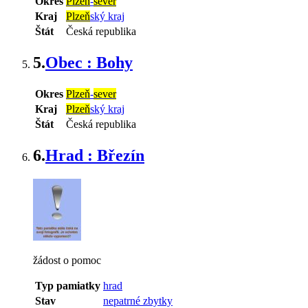
Okres
Plzeň
-
sever
Kraj
Plzeň
ský kraj
Štát
Česká republika
5.
Obec : Bohy
Okres
Plzeň
-
sever
Kraj
Plzeň
ský kraj
Štát
Česká republika
6.
Hrad : Březín
žádost o pomoc
Typ pamiatky
hrad
Stav
nepatrné zbytky