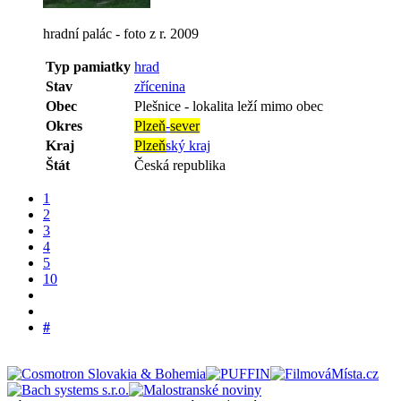
hradní palác - foto z r. 2009
Typ pamiatky
hrad
Stav
zřícenina
Obec
Plešnice
-
lokalita leží mimo obec
Okres
Plzeň
-
sever
Kraj
Plzeň
ský kraj
Štát
Česká republika
1
2
3
4
5
10
#