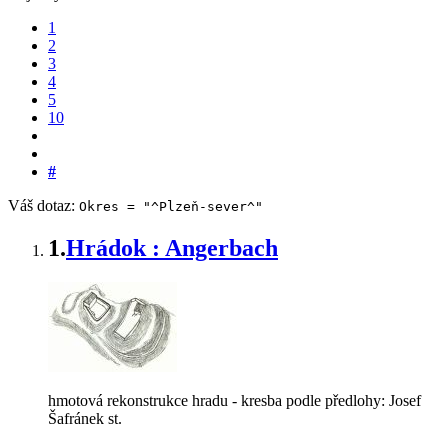
1
2
3
4
5
10
#
Váš dotaz:
Okres = "^Plzeň-sever^"
1.
Hrádok : Angerbach
hmotová rekonstrukce hradu - kresba podle předlohy: Josef
Šafránek st.