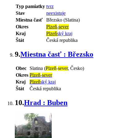
Typ pamiatky
tvrz
Stav
neexistuje
Miestna časť
Březsko (Slatina)
Okres
Plzeň
-
sever
Kraj
Plzeň
ský kraj
Štát
Česká republika
9.
Miestna časť : Březsko
Obec
Slatina (
Plzeň
-
sever
, Česko)
Okres
Plzeň
-
sever
Kraj
Plzeň
ský kraj
Štát
Česká republika
10.
Hrad : Buben