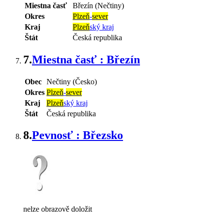
Miestna časť
Březín (Nečtiny)
Okres
Plzeň
-
sever
Kraj
Plzeň
ský kraj
Štát
Česká republika
7.
Miestna časť : Březín
Obec
Nečtiny (Česko)
Okres
Plzeň
-
sever
Kraj
Plzeň
ský kraj
Štát
Česká republika
8.
Pevnosť : Březsko
nelze obrazově doložit