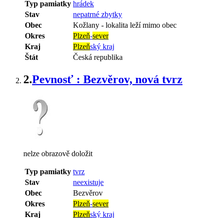
Typ pamiatky
hrádek
Stav
nepatrné zbytky
Obec
Kožlany
-
lokalita leží mimo obec
Okres
Plzeň
-
sever
Kraj
Plzeň
ský kraj
Štát
Česká republika
2.
Pevnosť : Bezvěrov, nová tvrz
nelze obrazově doložit
Typ pamiatky
tvrz
Stav
neexistuje
Obec
Bezvěrov
Okres
Plzeň
-
sever
Kraj
Plzeň
ský kraj