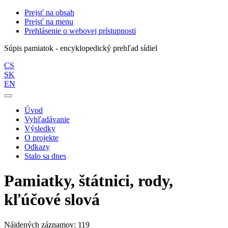
Prejsť na obsah
Prejsť na menu
Prehlásenie o webovej prístupnosti
Súpis pamiatok - encyklopedický prehľad sídiel
CS
SK
EN
Úvod
Vyhľadávanie
Výsledky
O projekte
Odkazy
Stalo sa dnes
Pamiatky, štátnici, rody,
kľúčové slová
Nájdených záznamov: 119