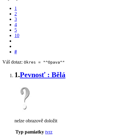
1
2
3
4
5
10
#
Váš dotaz:
Okres = "^Opava^"
1.
Pevnosť : Bělá
nelze obrazově doložit
Typ pamiatky
tvrz