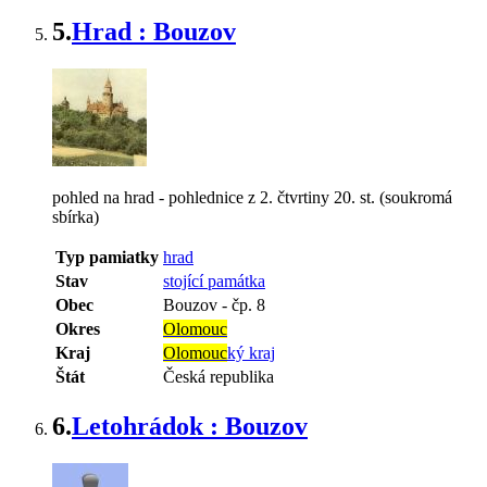
5.
Hrad : Bouzov
pohled na hrad - pohlednice z 2. čtvrtiny 20. st. (soukromá
sbírka)
Typ pamiatky
hrad
Stav
stojící památka
Obec
Bouzov
-
čp. 8
Okres
Olomouc
Kraj
Olomouc
ký kraj
Štát
Česká republika
6.
Letohrádok : Bouzov