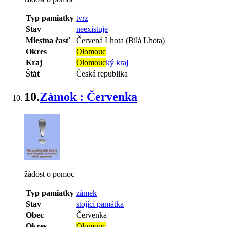
Typ pamiatky
tvrz
Stav
neexistuje
Miestna časť
Červená Lhota (Bílá Lhota)
Okres
Olomouc
Kraj
Olomouc
ký kraj
Štát
Česká republika
10.
Zámok : Červenka
žádost o pomoc
Typ pamiatky
zámek
Stav
stojící památka
Obec
Červenka
Okres
Olomouc