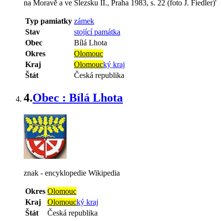
na Moravě a ve Slezsku II., Praha 1983, s. 22 (foto J. Fiedler)'
Typ pamiatky
zámek
Stav
stojící památka
Obec
Bílá Lhota
Okres
Olomouc
Kraj
Olomouc
ký kraj
Štát
Česká republika
4.
Obec : Bílá Lhota
znak - encyklopedie Wikipedia
Okres
Olomouc
Kraj
Olomouc
ký kraj
Štát
Česká republika