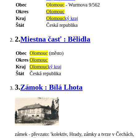
Obec
Olomouc
-
Wurmova 9/562
Okres
Olomouc
Kraj
Olomouc
ký kraj
Štát
Česká republika
2.
Miestna časť : Bělidla
Obec
Olomouc
(město)
Okres
Olomouc
Kraj
Olomouc
ký kraj
Štát
Česká republika
3.
Zámok : Bílá Lhota
zámek - převzato: 'kolektiv, Hrady, zámky a tvrze v Čechách,