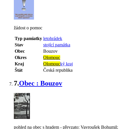
žádost o pomoc
Typ pamiatky
letohrádek
Stav
stojící památka
Obec
Bouzov
Okres
Olomouc
Kraj
Olomouc
ký kraj
Štát
Česká republika
7.
Obec : Bouzov
pohled na obec s hradem - převzato: Vavroušek Bohumil;