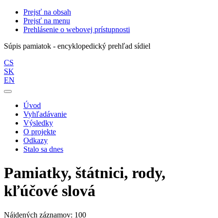
Prejsť na obsah
Prejsť na menu
Prehlásenie o webovej prístupnosti
Súpis pamiatok - encyklopedický prehľad sídiel
CS
SK
EN
Úvod
Vyhľadávanie
Výsledky
O projekte
Odkazy
Stalo sa dnes
Pamiatky, štátnici, rody,
kľúčové slová
Nájdených záznamov: 100