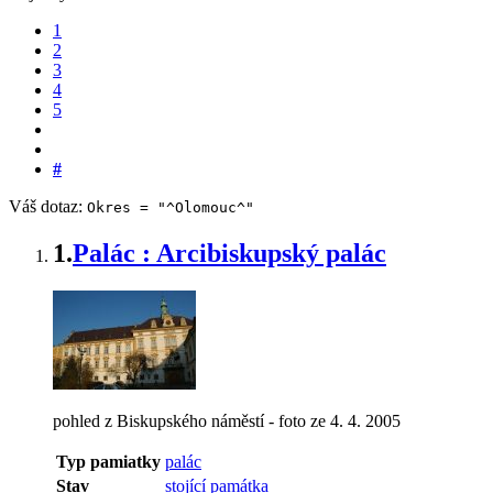
1
2
3
4
5
#
Váš dotaz:
Okres = "^Olomouc^"
1.
Palác : Arcibiskupský palác
pohled z Biskupského náměstí - foto ze 4. 4. 2005
Typ pamiatky
palác
Stav
stojící památka