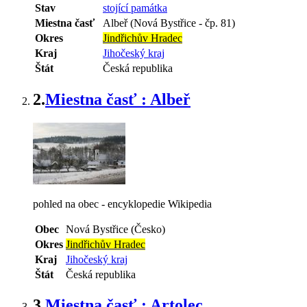
Stav
stojící památka
Miestna časť
Albeř (Nová Bystřice - čp. 81)
Okres
Jindřichův Hradec
Kraj
Jihočeský kraj
Štát
Česká republika
2.
Miestna časť : Albeř
pohled na obec - encyklopedie Wikipedia
Obec
Nová Bystřice (Česko)
Okres
Jindřichův Hradec
Kraj
Jihočeský kraj
Štát
Česká republika
3.
Miestna časť : Artolec