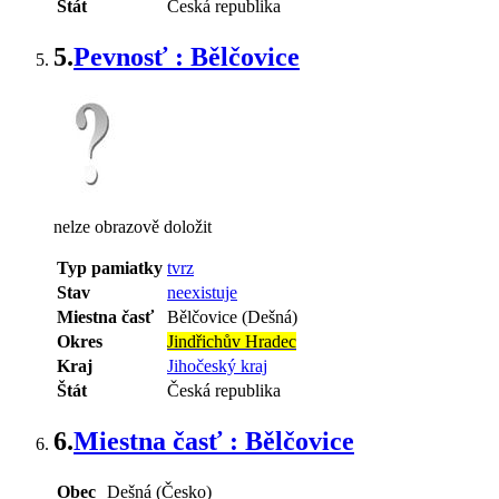
Štát
Česká republika
5.
Pevnosť : Bělčovice
nelze obrazově doložit
Typ pamiatky
tvrz
Stav
neexistuje
Miestna časť
Bělčovice (Dešná)
Okres
Jindřichův Hradec
Kraj
Jihočeský kraj
Štát
Česká republika
6.
Miestna časť : Bělčovice
Obec
Dešná (Česko)