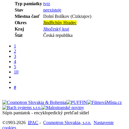
Typ pamiatky
tvrz
Stav
neexistuje
Miestna časť
Dolní Bolíkov (Cizkrajov)
Okres
Jindřichův Hradec
Kraj
Jihočeský kraj
Štát
Česká republika
1
2
3
4
5
10
#
Súpis pamiatok - encyklopedický prehľad sídiel
©1993-2026
IPAC
-
Cosmotron Slovakia, s.r.o.
Nastavenie
cookies