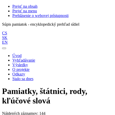
Prejsť na obsah
Prejsť na menu
Prehlásenie o webovej prístupnosti
Súpis pamiatok - encyklopedický prehľad sídiel
CS
SK
EN
Úvod
Vyhľadávanie
Výsledky
O projekte
Odkazy
Stalo sa dnes
Pamiatky, štátnici, rody,
kľúčové slová
Nájdených záznamov: 144