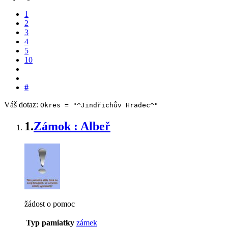
1
2
3
4
5
10
#
Váš dotaz:
Okres = "^Jindřichův Hradec^"
1.
Zámok : Albeř
žádost o pomoc
Typ pamiatky
zámek