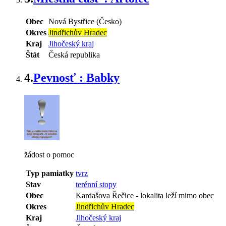
Obec
Nová Bystřice (Česko)
Okres
Jindřichův Hradec
Kraj
Jihočeský kraj
Štát
Česká republika
4.
Pevnosť : Babky
žádost o pomoc
Typ pamiatky
tvrz
Stav
terénní stopy
Obec
Kardašova Řečice
-
lokalita leží mimo obec
Okres
Jindřichův Hradec
Kraj
Jihočeský kraj