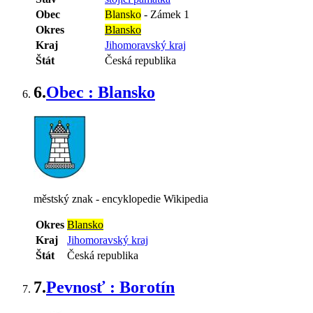
Obec
Blansko
-
Zámek 1
Okres
Blansko
Kraj
Jihomoravský kraj
Štát
Česká republika
6.
Obec : Blansko
městský znak - encyklopedie Wikipedia
Okres
Blansko
Kraj
Jihomoravský kraj
Štát
Česká republika
7.
Pevnosť : Borotín