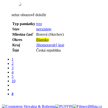
nelze obrazově doložit
Typ pamiatky
tvrz
Stav
neexistuje
Miestna časť
Borová (Skrchov)
Okres
Blansko
Kraj
Jihomoravský kraj
Štát
Česká republika
1
2
3
4
5
10
#