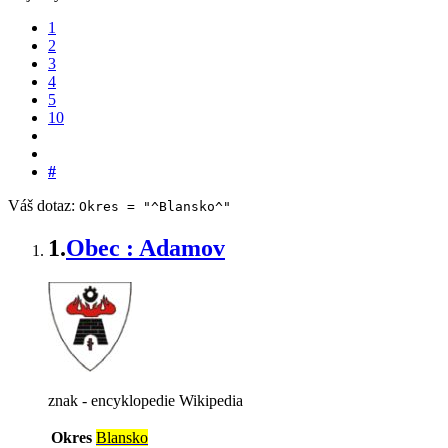
1
2
3
4
5
10
#
Váš dotaz:
Okres = "^Blansko^"
1.
Obec : Adamov
znak - encyklopedie Wikipedia
Okres
Blansko