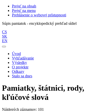
Prejsť na obsah
Prejsť na menu
Prehlásenie o webovej prístupnosti
Súpis pamiatok - encyklopedický prehľad sídiel
CS
SK
EN
Úvod
Vyhľadávanie
Výsledky
O projekte
Odkazy
Stalo sa dnes
Pamiatky, štátnici, rody,
kľúčové slová
Nájdených záznamov: 101