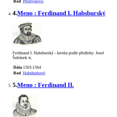
Rod
Přemyslovci
4.
Meno : Ferdinand I. Habsburský
Ferdinand I. Habsburský - kresba podle předlohy: Josef
Šafránek st.
Dáta
1503-1564
Rod
Habsburkové
5.
Meno : Ferdinand II.