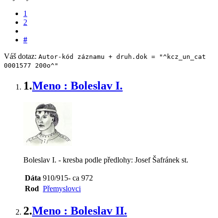
1
2
#
Váš dotaz:
Autor-kód záznamu + druh.dok = "^kcz_un_cat
0001577 200o^"
1.
Meno : Boleslav I.
Boleslav I. - kresba podle předlohy: Josef Šafránek st.
Dáta
910/915- ca 972
Rod
Přemyslovci
2.
Meno : Boleslav II.