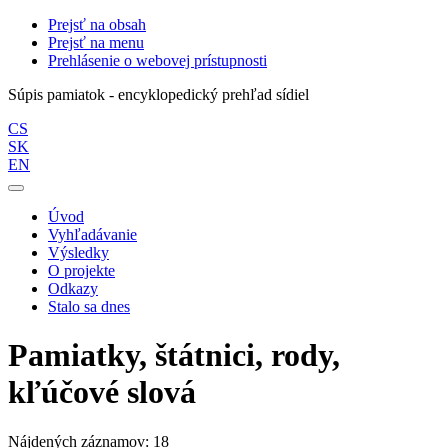
Prejsť na obsah
Prejsť na menu
Prehlásenie o webovej prístupnosti
Súpis pamiatok - encyklopedický prehľad sídiel
CS
SK
EN
Úvod
Vyhľadávanie
Výsledky
O projekte
Odkazy
Stalo sa dnes
Pamiatky, štátnici, rody,
kľúčové slová
Nájdených záznamov: 18