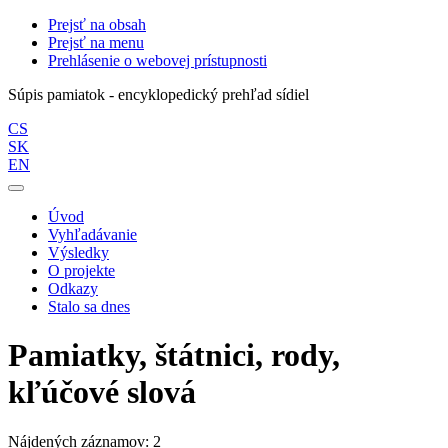
Prejsť na obsah
Prejsť na menu
Prehlásenie o webovej prístupnosti
Súpis pamiatok - encyklopedický prehľad sídiel
CS
SK
EN
Úvod
Vyhľadávanie
Výsledky
O projekte
Odkazy
Stalo sa dnes
Pamiatky, štátnici, rody,
kľúčové slová
Nájdených záznamov: 2