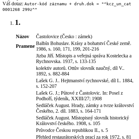
Váš dotaz:
Autor-kód záznamu + druh.dok = "^kcz_un_cat
0001268 299z^"
1.
Názov
Častolovice (Česko : zámek)
Balbín Bohuslav. Krásy a bohatství České země.
Pramene
1986, s. 160, 171, 199, 201-216
Jizba Jiří. Místopis a veřejná správa Kostelecka a
Rychnovska. 1937, s. 133-135
kolektiv autorů. Ottův slovník naučný, díl V..
1892, s. 882-884
Lašek G. J.. Hejtmanství rychnovské, díl I.. 1884,
s. 152-207
Lašek G. J.; Půtové z Častolovic. In: Posel z
Podhoří, týdeník, XXIII/27; 1908
Sedláček August. Hrady, zámky a tvrze království
Českého, 2. díl. 1883, s. 164-171
Sedláček August. Místopisný slovník historický
Království českého. 1908, s. 105
Průvodce Českou republikou II., s. 5
Přehled restaurátorských prací za rok 1972, s. 81