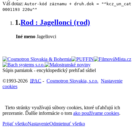
Váš dotaz:
Autor-kód záznamu + druh.dok = "^kcz_un_cat
0001193 220u^"
1.
Rod : Jagellonci (rod)
Iné meno
Jagellovci
Súpis pamiatok - encyklopedický prehľad sídiel
©1993-2026
IPAC
-
Cosmotron Slovakia, s.r.o.
Nastavenie
cookies
Tieto stránky využívajú súbory cookies, ktoré uľahčujú ich
prezeranie. Ďalšie informácie o tom
ako používame cookies
.
Prijať všetko
Nastavenie
Odmietnuť všetko