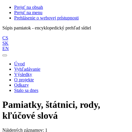
Prejsť na obsah
Prejsť na menu
Prehlásenie o webovej prístupnosti
Súpis pamiatok - encyklopedický prehľad sídiel
CS
SK
EN
Úvod
Vyhľadávanie
Výsledky
O projekte
Odkazy
Stalo sa dnes
Pamiatky, štátnici, rody,
kľúčové slová
Nájdených záznamov: 1