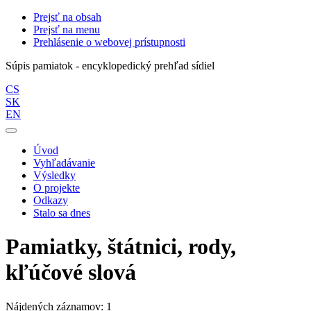
Prejsť na obsah
Prejsť na menu
Prehlásenie o webovej prístupnosti
Súpis pamiatok - encyklopedický prehľad sídiel
CS
SK
EN
Úvod
Vyhľadávanie
Výsledky
O projekte
Odkazy
Stalo sa dnes
Pamiatky, štátnici, rody,
kľúčové slová
Nájdených záznamov: 1