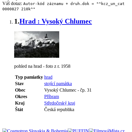
Váš dotaz:
Autor-kód záznamu + druh.dok = "^kcz_un_cat
0000827 210k^"
1.
Hrad : Vysoký Chlumec
pohled na hrad - foto z r. 1958
Typ pamiatky
hrad
Stav
stojící památka
Obec
Vysoký Chlumec
-
čp. 31
Okres
Příbram
Kraj
Středočeský kraj
Štát
Česká republika