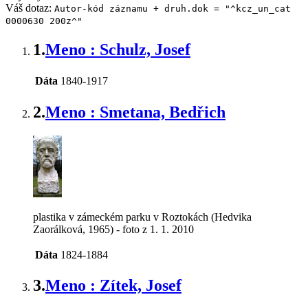
Váš dotaz:
Autor-kód záznamu + druh.dok = "^kcz_un_cat
0000630 200z^"
1.
Meno : Schulz, Josef
Dáta
1840-1917
2.
Meno : Smetana, Bedřich
plastika v zámeckém parku v Roztokách (Hedvika
Zaorálková, 1965) - foto z 1. 1. 2010
Dáta
1824-1884
3.
Meno : Zítek, Josef