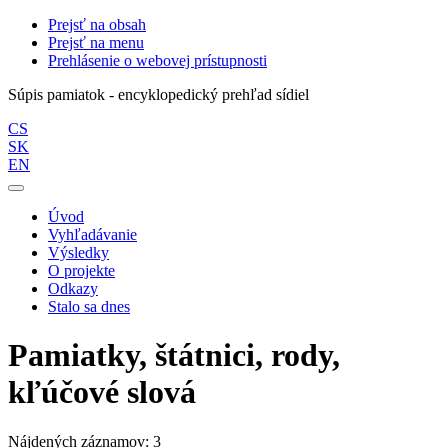
Prejsť na obsah
Prejsť na menu
Prehlásenie o webovej prístupnosti
Súpis pamiatok - encyklopedický prehľad sídiel
CS
SK
EN
Úvod
Vyhľadávanie
Výsledky
O projekte
Odkazy
Stalo sa dnes
Pamiatky, štátnici, rody,
kľúčové slová
Nájdených záznamov: 3