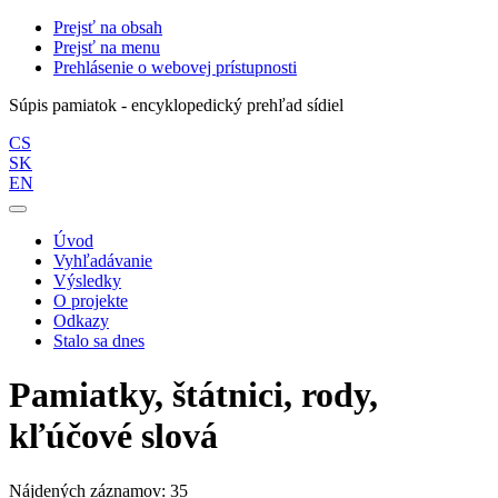
Prejsť na obsah
Prejsť na menu
Prehlásenie o webovej prístupnosti
Súpis pamiatok - encyklopedický prehľad sídiel
CS
SK
EN
Úvod
Vyhľadávanie
Výsledky
O projekte
Odkazy
Stalo sa dnes
Pamiatky, štátnici, rody,
kľúčové slová
Nájdených záznamov: 35