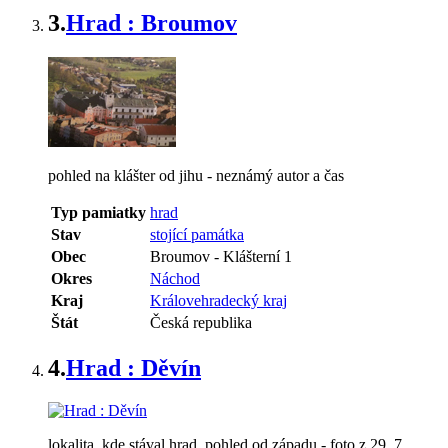
3.
Hrad : Broumov
pohled na klášter od jihu - neznámý autor a čas
Typ pamiatky
hrad
Stav
stojící památka
Obec
Broumov
-
Klášterní 1
Okres
Náchod
Kraj
Královehradecký kraj
Štát
Česká republika
4.
Hrad : Děvín
lokalita, kde stával hrad, pohled od západu - foto z 29. 7.