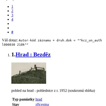
1
2
3
4
#
Váš dotaz:
Autor-kód záznamu + druh.dok = "^kcz_un_auth
l000030 210k^"
1.
Hrad : Bezděz
pohled na hrad - pohlednice z r. 1952 (soukromá sbírka)
Typ pamiatky
hrad
Stav
zřícenina