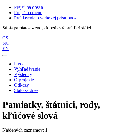
Prejsť na obsah
Prejsť na menu
Prehlásenie o webovej prístupnosti
Súpis pamiatok - encyklopedický prehľad sídiel
CS
SK
EN
Úvod
Vyhľadávanie
Výsledky
O projekte
Odkazy
Stalo sa dnes
Pamiatky, štátnici, rody,
kľúčové slová
Nájdených záznamov: 1