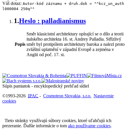
Váš dotaz:
Autor-kód záznamu + druh.dok = "^kcz_un_auth
l000004 250q^"
1.
Heslo : palladianismus
Směr klasicistní architektury opírající se o dílo a teorii
italského architekta 16. st. Andrey Palladia. Střízlivý
Popis
směr byl protipólem architektury baroka a nalezl proto
zvláštní uplatnění v západní Evropě a zejména v
Anglii od poč. 17. st.
Súpis pamiatok - encyklopedický prehľad sídiel
©1993-2026
IPAC
-
Cosmotron Slovakia, s.r.o.
Nastavenie
cookies
Tieto stránky využívajú súbory cookies, ktoré uľahčujú ich
prezeranie. Ďalšie informácie o tom
ako používame cookies
.