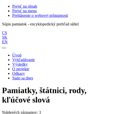
Prejsť na obsah
Prejsť na menu
Prehlásenie o webovej prístupnosti
Súpis pamiatok - encyklopedický prehľad sídiel
CS
SK
EN
Úvod
Vyhľadávanie
Výsledky
O projekte
Odkazy
Stalo sa dnes
Pamiatky, štátnici, rody,
kľúčové slová
Nájdených záznamov: 3