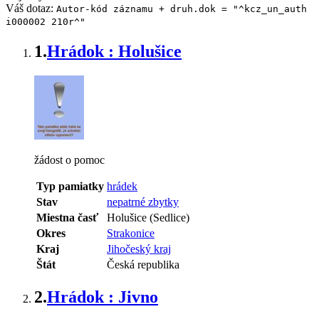
Váš dotaz:
Autor-kód záznamu + druh.dok = "^kcz_un_auth
i000002 210r^"
1.
Hrádok : Holušice
žádost o pomoc
Typ pamiatky
hrádek
Stav
nepatrné zbytky
Miestna časť
Holušice (Sedlice)
Okres
Strakonice
Kraj
Jihočeský kraj
Štát
Česká republika
2.
Hrádok : Jivno