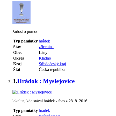
žádost o pomoc
Typ pamiatky
hrádek
Stav
zřícenina
Obec
Lány
Okres
Kladno
Kraj
Středočeský kraj
Štát
Česká republika
3.
Hrádok : Myslejovice
lokalita, kde stával hrádek - foto z 28. 8. 2016
Typ pamiatky
hrádek