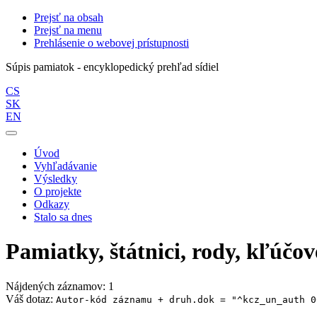
Prejsť na obsah
Prejsť na menu
Prehlásenie o webovej prístupnosti
Súpis pamiatok - encyklopedický prehľad sídiel
CS
SK
EN
Úvod
Vyhľadávanie
Výsledky
O projekte
Odkazy
Stalo sa dnes
Pamiatky, štátnici, rody, kľúčov
Nájdených záznamov: 1
Váš dotaz:
Autor-kód záznamu + druh.dok = "^kcz_un_auth 0