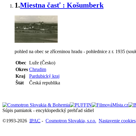
1.
Miestna časť : Košumberk
pohled na obec se zříceninou hradu - pohlednice z r. 1935 (sou
Obec
Luže (Česko)
Okres
Chrudim
Kraj
Pardubický kraj
Štát
Česká republika
Súpis pamiatok - encyklopedický prehľad sídiel
©1993-2026
IPAC
-
Cosmotron Slovakia, s.r.o.
Nastavenie cookies