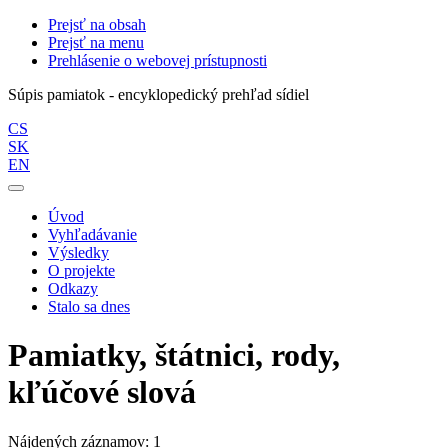
Prejsť na obsah
Prejsť na menu
Prehlásenie o webovej prístupnosti
Súpis pamiatok - encyklopedický prehľad sídiel
CS
SK
EN
Úvod
Vyhľadávanie
Výsledky
O projekte
Odkazy
Stalo sa dnes
Pamiatky, štátnici, rody,
kľúčové slová
Nájdených záznamov: 1