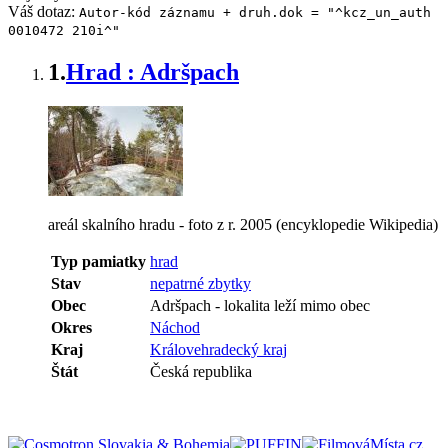
Váš dotaz:
Autor-kód záznamu + druh.dok = "^kcz_un_auth
0010472 210i^"
1.
Hrad : Adršpach
areál skalního hradu - foto z r. 2005 (encyklopedie Wikipedia)
Typ pamiatky
hrad
Stav
nepatrné zbytky
Obec
Adršpach
-
lokalita leží mimo obec
Okres
Náchod
Kraj
Královehradecký kraj
Štát
Česká republika