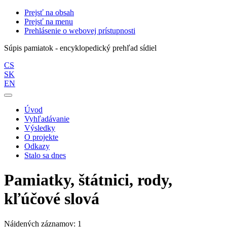
Prejsť na obsah
Prejsť na menu
Prehlásenie o webovej prístupnosti
Súpis pamiatok - encyklopedický prehľad sídiel
CS
SK
EN
Úvod
Vyhľadávanie
Výsledky
O projekte
Odkazy
Stalo sa dnes
Pamiatky, štátnici, rody,
kľúčové slová
Nájdených záznamov: 1