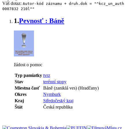
Váš dotaz:
Autor-kód záznamu + druh.dok = "^kcz_un_auth
0007832 210l^"
1.
Pevnosť : Báně
žádost o pomoc
Typ pamiatky
tvrz
Stav
terénní stopy
Miestna časť
Báně (zaniklá ves) (Hradčany)
Okres
Nymburk
Kraj
Středočeský kraj
Štát
Česká republika