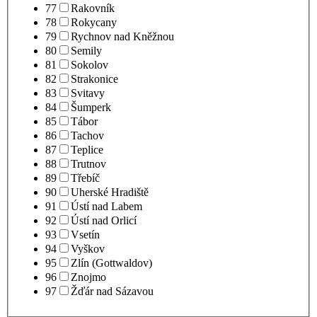
77
Rakovník
78
Rokycany
79
Rychnov nad Kněžnou
80
Semily
81
Sokolov
82
Strakonice
83
Svitavy
84
Šumperk
85
Tábor
86
Tachov
87
Teplice
88
Trutnov
89
Třebíč
90
Uherské Hradiště
91
Ústí nad Labem
92
Ústí nad Orlicí
93
Vsetín
94
Vyškov
95
Zlín (Gottwaldov)
96
Znojmo
97
Žďár nad Sázavou