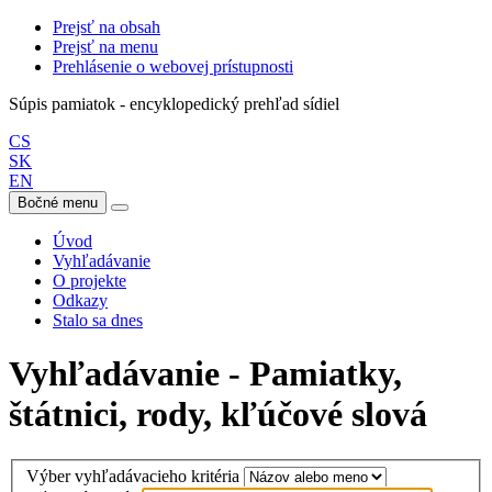
Prejsť na obsah
Prejsť na menu
Prehlásenie o webovej prístupnosti
Súpis pamiatok - encyklopedický prehľad sídiel
CS
SK
EN
Bočné menu
Úvod
Vyhľadávanie
O projekte
Odkazy
Stalo sa dnes
Vyhľadávanie - Pamiatky,
štátnici, rody, kľúčové slová
Výber vyhľadávacieho kritéria