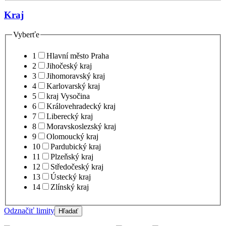
Kraj
Vyberťe
1
Hlavní město Praha
2
Jihočeský kraj
3
Jihomoravský kraj
4
Karlovarský kraj
5
kraj Vysočina
6
Královehradecký kraj
7
Liberecký kraj
8
Moravskoslezský kraj
9
Olomoucký kraj
10
Pardubický kraj
11
Plzeňský kraj
12
Středočeský kraj
13
Ústecký kraj
14
Zlínský kraj
Odznačiť limity
Hľadať