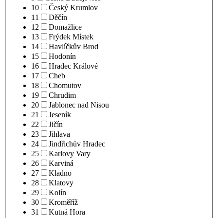
10
Český Krumlov
11
Děčín
12
Domažlice
13
Frýdek Místek
14
Havlíčkův Brod
15
Hodonín
16
Hradec Králové
17
Cheb
18
Chomutov
19
Chrudim
20
Jablonec nad Nisou
21
Jeseník
22
Jičín
23
Jihlava
24
Jindřichův Hradec
25
Karlovy Vary
26
Karviná
27
Kladno
28
Klatovy
29
Kolín
30
Kroměříž
31
Kutná Hora