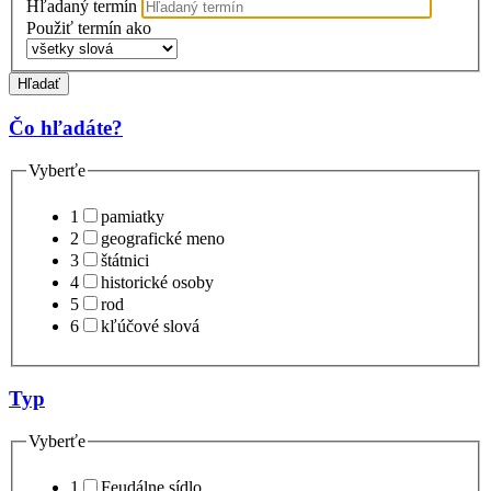
Hľadaný termín
Použiť termín ako
Hľadať
Čo hľadáte?
Vyberťe
1
pamiatky
2
geografické meno
3
štátnici
4
historické osoby
5
rod
6
kľúčové slová
Typ
Vyberťe
1
Feudálne sídlo