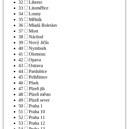
32
Liberec
33
Litoměřice
34
Louny
35
Mělník
36
Mladá Boleslav
37
Most
38
Náchod
39
Nový Jičín
40
Nymburk
41
Olomouc
42
Opava
43
Ostrava
44
Pardubice
45
Pelhřimov
46
Písek
47
Plzeň jih
48
Plzeň město
49
Plzeň sever
50
Praha 1
51
Praha 10
52
Praha 11
53
Praha 12
54
Praha 13