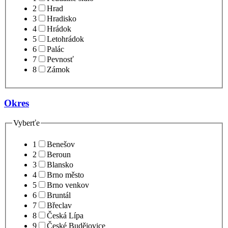
2
Hrad
3
Hradisko
4
Hrádok
5
Letohrádok
6
Palác
7
Pevnosť
8
Zámok
Okres
Vyberťe
1
Benešov
2
Beroun
3
Blansko
4
Brno město
5
Brno venkov
6
Bruntál
7
Břeclav
8
Česká Lípa
9
České Budějovice