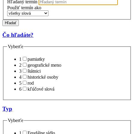
Hľadaný termín
Použiť termín ako
Hľadať
Čo hľadáte?
Vyberťe
1
pamiatky
2
geografické meno
3
štátnici
4
historické osoby
5
rod
6
kľúčové slová
Typ
Vyberťe
1
Feudálne sídlo