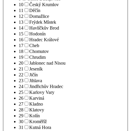
10
Český Krumlov
11
Děčín
12
Domažlice
13
Frýdek Místek
14
Havlíčkův Brod
15
Hodonín
16
Hradec Králové
17
Cheb
18
Chomutov
19
Chrudim
20
Jablonec nad Nisou
21
Jeseník
22
Jičín
23
Jihlava
24
Jindřichův Hradec
25
Karlovy Vary
26
Karviná
27
Kladno
28
Klatovy
29
Kolín
30
Kroměříž
31
Kutná Hora