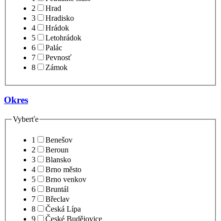
2
Hrad
3
Hradisko
4
Hrádok
5
Letohrádok
6
Palác
7
Pevnosť
8
Zámok
Okres
Vyberťe
1
Benešov
2
Beroun
3
Blansko
4
Brno město
5
Brno venkov
6
Bruntál
7
Břeclav
8
Česká Lípa
9
České Budějovice