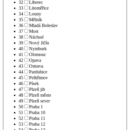
32
Liberec
33
Litoměřice
34
Louny
35
Mělník
36
Mladá Boleslav
37
Most
38
Náchod
39
Nový Jičín
40
Nymburk
41
Olomouc
42
Opava
43
Ostrava
44
Pardubice
45
Pelhřimov
46
Písek
47
Plzeň jih
48
Plzeň město
49
Plzeň sever
50
Praha 1
51
Praha 10
52
Praha 11
53
Praha 12
54
Praha 13