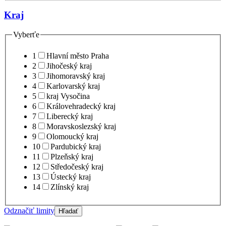
Kraj
Vyberťe
1
Hlavní město Praha
2
Jihočeský kraj
3
Jihomoravský kraj
4
Karlovarský kraj
5
kraj Vysočina
6
Královehradecký kraj
7
Liberecký kraj
8
Moravskoslezský kraj
9
Olomoucký kraj
10
Pardubický kraj
11
Plzeňský kraj
12
Středočeský kraj
13
Ústecký kraj
14
Zlínský kraj
Odznačiť limity
Hľadať