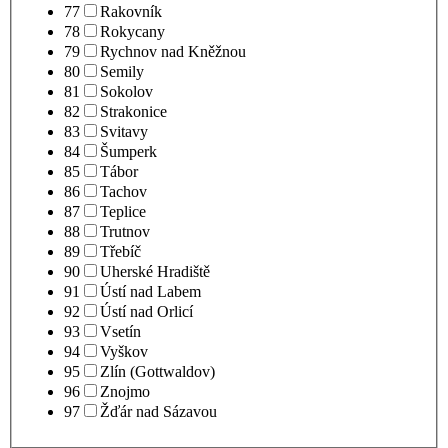
77
Rakovník
78
Rokycany
79
Rychnov nad Kněžnou
80
Semily
81
Sokolov
82
Strakonice
83
Svitavy
84
Šumperk
85
Tábor
86
Tachov
87
Teplice
88
Trutnov
89
Třebíč
90
Uherské Hradiště
91
Ústí nad Labem
92
Ústí nad Orlicí
93
Vsetín
94
Vyškov
95
Zlín (Gottwaldov)
96
Znojmo
97
Žďár nad Sázavou