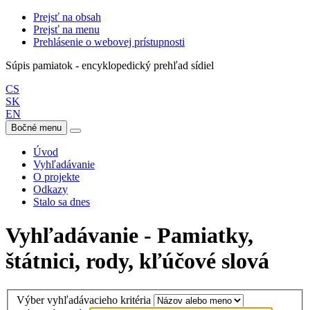
Prejsť na obsah
Prejsť na menu
Prehlásenie o webovej prístupnosti
Súpis pamiatok - encyklopedický prehľad sídiel
CS
SK
EN
Bočné menu
Úvod
Vyhľadávanie
O projekte
Odkazy
Stalo sa dnes
Vyhľadávanie - Pamiatky,
štátnici, rody, kľúčové slová
Výber vyhľadávacieho kritéria