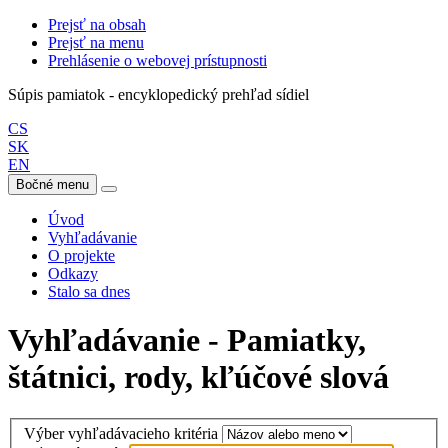
Prejsť na obsah
Prejsť na menu
Prehlásenie o webovej prístupnosti
Súpis pamiatok - encyklopedický prehľad sídiel
CS
SK
EN
Bočné menu
Úvod
Vyhľadávanie
O projekte
Odkazy
Stalo sa dnes
Vyhľadávanie - Pamiatky,
štátnici, rody, kľúčové slová
Výber vyhľadávacieho kritéria