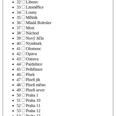
32
Liberec
33
Litoměřice
34
Louny
35
Mělník
36
Mladá Boleslav
37
Most
38
Náchod
39
Nový Jičín
40
Nymburk
41
Olomouc
42
Opava
43
Ostrava
44
Pardubice
45
Pelhřimov
46
Písek
47
Plzeň jih
48
Plzeň město
49
Plzeň sever
50
Praha 1
51
Praha 10
52
Praha 11
53
Praha 12
54
Praha 13