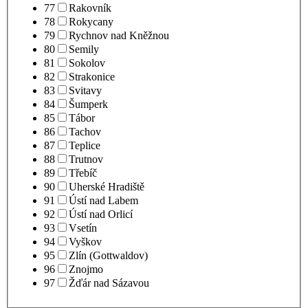
77
Rakovník
78
Rokycany
79
Rychnov nad Kněžnou
80
Semily
81
Sokolov
82
Strakonice
83
Svitavy
84
Šumperk
85
Tábor
86
Tachov
87
Teplice
88
Trutnov
89
Třebíč
90
Uherské Hradiště
91
Ústí nad Labem
92
Ústí nad Orlicí
93
Vsetín
94
Vyškov
95
Zlín (Gottwaldov)
96
Znojmo
97
Žďár nad Sázavou