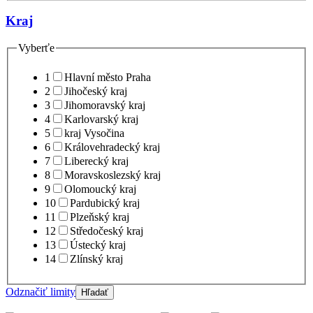
Kraj
Vyberťe
1
Hlavní město Praha
2
Jihočeský kraj
3
Jihomoravský kraj
4
Karlovarský kraj
5
kraj Vysočina
6
Královehradecký kraj
7
Liberecký kraj
8
Moravskoslezský kraj
9
Olomoucký kraj
10
Pardubický kraj
11
Plzeňský kraj
12
Středočeský kraj
13
Ústecký kraj
14
Zlínský kraj
Odznačiť limity
Hľadať