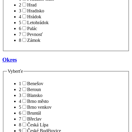
2
Hrad
3
Hradisko
4
Hrádok
5
Letohrádok
6
Palác
7
Pevnosť
8
Zámok
Okres
Vyberťe
1
Benešov
2
Beroun
3
Blansko
4
Brno město
5
Brno venkov
6
Bruntál
7
Břeclav
8
Česká Lípa
9
České Budějovice