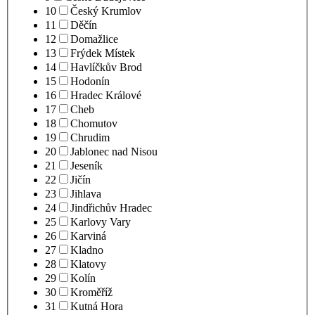
10
Český Krumlov
11
Děčín
12
Domažlice
13
Frýdek Místek
14
Havlíčkův Brod
15
Hodonín
16
Hradec Králové
17
Cheb
18
Chomutov
19
Chrudim
20
Jablonec nad Nisou
21
Jeseník
22
Jičín
23
Jihlava
24
Jindřichův Hradec
25
Karlovy Vary
26
Karviná
27
Kladno
28
Klatovy
29
Kolín
30
Kroměříž
31
Kutná Hora