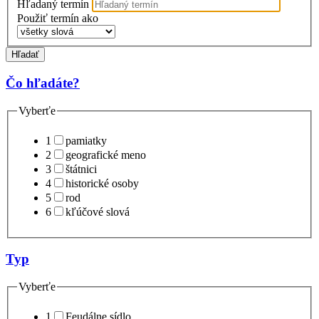
Hľadaný termín
Použiť termín ako
Hľadať
Čo hľadáte?
Vyberťe
1
pamiatky
2
geografické meno
3
štátnici
4
historické osoby
5
rod
6
kľúčové slová
Typ
Vyberťe
1
Feudálne sídlo